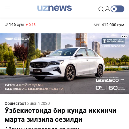
11 916 сум
28.92
13 749 сум
1 271 000 сум
32.19
МРОТ
146 сум
412 000 сум
-0.18
БРВ
Общество
16 июня 2020
Ўзбекистонда бир кунда иккинчи
марта зилзила сезилди