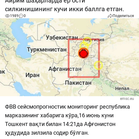
Айрим шаҳарларда ер ости
силкинишининг кучи икки баллга етган.
1989
0
Поделиться
emsc.eu
ФВВ cейсмопрогностик мониторинг республика
марказининг хабарига кўра,16 июнь куни
Тошкент вақти билан 14:21да Афғонистон
ҳудудида зилзила содир бўлган.