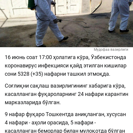
Мудофаа вазирлиги
16 июнь соат 17:00 ҳолатига кўра, Ўзбекистонда
коронавирус инфекцияси қайд этилган кишилар
сони 5328 (+35) нафарни ташкил этмоқда.
Соғлиқни сақлаш вазирлигининг хабарига кўра,
касалланган фуқароларнинг 24 нафари карантин
марказларида бўлган.
9 нафар фуқаро Тошкентда аниқланган, хусусан
4 нафари - аҳоли орасида, 5 нафари -
касалланган беморлар билан мулоқотда бўлган