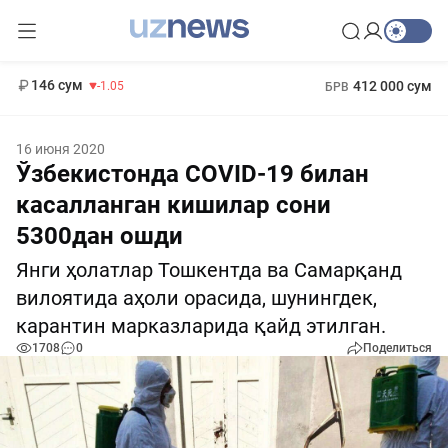
11 887 сум
-55.49
13 717 сум
1 271 000 сум
-25.83
МРОТ
146 сум
412 000 сум
-1.05
БРВ
16 июня 2020
Ўзбекистонда COVID-19 билан
касалланган кишилар сони
5300дан ошди
Янги ҳолатлар Тошкентда ва Самарқанд
вилоятида аҳоли орасида, шунингдек,
карантин марказларида қайд этилган.
1708
0
Поделиться