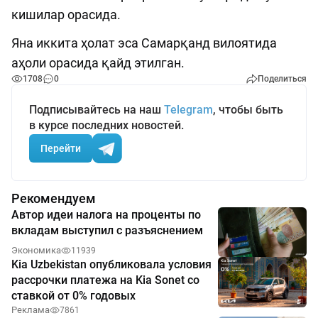
кишилар орасида.
Яна иккита ҳолат эса Самарқанд вилоятида
аҳоли орасида қайд этилган.
1708
0
Поделиться
Подписывайтесь на наш
Telegram
, чтобы быть
в курсе последних новостей.
Перейти
Рекомендуем
Автор идеи налога на проценты по
вкладам выступил с разъяснением
Экономика
11939
Kia Uzbekistan опубликовала условия
рассрочки платежа на Kia Sonet со
ставкой от 0% годовых
Реклама
7861