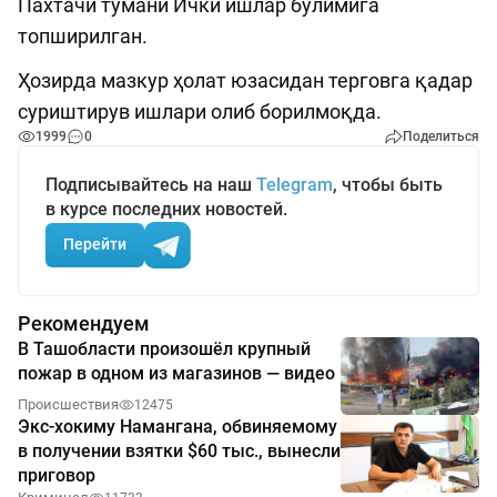
Пахтачи тумани Ички ишлар бўлимига
топширилган.
Ҳозирда мазкур ҳолат юзасидан терговга қадар
суриштирув ишлари олиб борилмоқда.
1999
0
Поделиться
Подписывайтесь на наш
Telegram
, чтобы быть
в курсе последних новостей.
Перейти
Рекомендуем
В Ташобласти произошёл крупный
пожар в одном из магазинов — видео
Происшествия
12475
Экс-хокиму Намангана, обвиняемому
в получении взятки $60 тыс., вынесли
приговор