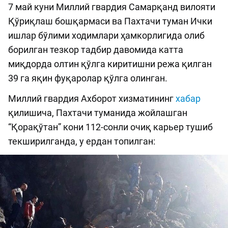
7 май куни Миллий гвардия Самарқанд вилояти
Қўриқлаш бошқармаси ва Пахтачи туман Ички
ишлар бўлими ходимлари ҳамкорлигида олиб
борилган тезкор тадбир давомида катта
миқдорда олтин қўлга киритишни режа қилган
39 га яқин фуқаролар қўлга олинган.
Миллий гвардия Ахборот хизматининг
хабар
қилишича, Пахтачи туманида жойлашган
“Қорақўтан” кони 112-сонли очиқ карьер тушиб
текширилганда, у ердан топилган: