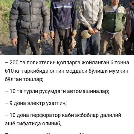
– 200 та полиэтелин қопларга жойланган 6 тонна
610 кг таркибида олтин моддаси бўлиши мумкин
бўлган тошлар;
– 10 та турли русумдаги автомашиналар;
– 9 дона электр узатгич;
– 10 дона перфоратор каби асбоблар далилий
ашё сифатида олиниб,