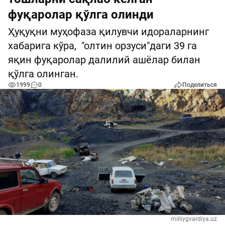
фуқаролар қўлга олинди
Ҳуқуқни муҳофаза қилувчи идораларнинг
хабарига кўра, "олтин орзуси"даги 39 га
яқин фуқаролар далилий ашёлар билан
қўлга олинган.
1999
0
Поделиться
milliygvardiya.uz