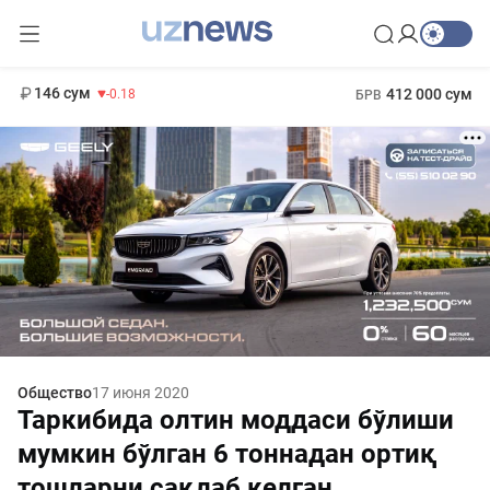
11 916 сум
28.92
13 749 сум
1 271 000 сум
32.19
МРОТ
146 сум
412 000 сум
-0.18
БРВ
Общество
17 июня 2020
Таркибида олтин моддаси бўлиши
мумкин бўлган 6 тоннадан ортиқ
тошларни сақлаб келган