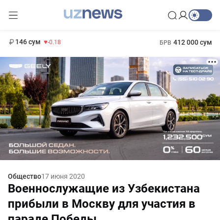
11 916 сум
28.92
13 749 сум
1 271 000 сум
32.19
МРОТ
146 сум
412 000 сум
-0.18
БРВ
Общество
17 июня 2020
Военнослужащие из Узбекистана
прибыли в Москву для участия в
параде Победы