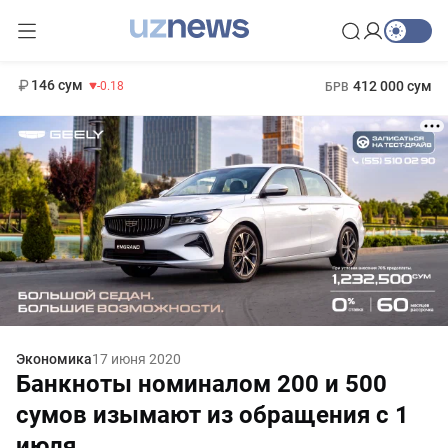
11 916 сум
28.92
13 749 сум
1 271 000 сум
32.19
МРОТ
146 сум
412 000 сум
-0.18
БРВ
Экономика
17 июня 2020
Банкноты номиналом 200 и 500
сумов изымают из обращения с 1
июля