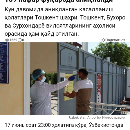
Кун давомида аниқланган касалланиш
ҳолатлари Тошкент шаҳри, Тошкент, Бухоро
ва Сурхондарё вилоятларининг аҳолиси
орасида ҳам қайд этилган.
1569
0
Поделиться
Uzbekistan Airports/ Иллюстрация
17 июнь соат 23:00 ҳолатига кўра, Ўзбекистонда