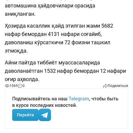
автомашина ҳайдовчилари орасида
аниқланган.
Ҳозирда касаллик қайд этилган жами 5682
нафар бемордан 4131 нафари соғайиб,
даволаниш кўрсаткичи 72 фоизни ташкил
этмоқда.
Айни пайтда тиббиёт муассасаларида
даволанаётган 1532 нафар бемордан 12 нафари
оғир аҳволда.
1569
0
Поделиться
Подписывайтесь на наш
Telegram
, чтобы быть
в курсе последних новостей.
Перейти