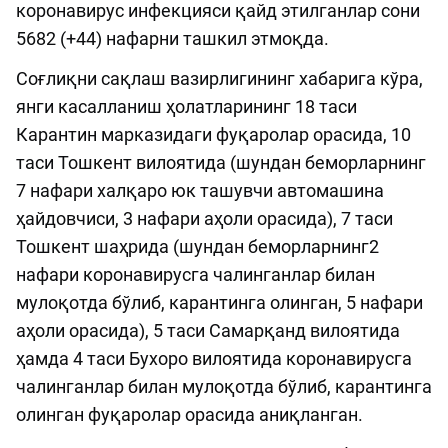
коронавирус инфекцияси қайд этилганлар сони
5682 (+44) нафарни ташкил этмоқда.
Соғлиқни сақлаш вазирлигининг хабарига кўра,
янги касалланиш ҳолатларининг 18 таси
Карантин марказидаги фуқаролар орасида, 10
таси Тошкент вилоятида (шундан беморларнинг
7 нафари халқаро юк ташувчи автомашина
ҳайдовчиси, 3 нафари аҳоли орасида), 7 таси
Тошкент шаҳрида (шундан беморларнинг2
нафари коронавирусга чалинганлар билан
мулоқотда бўлиб, карантинга олинган, 5 нафари
аҳоли орасида), 5 таси Самарқанд вилоятида
ҳамда 4 таси Бухоро вилоятида коронавирусга
чалинганлар билан мулоқотда бўлиб, карантинга
олинган фуқаролар орасида аниқланган.