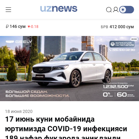
11 916 сум
28.92
13 749 сум
1 271 000 сум
32.19
МРОТ
146 сум
412 000 сум
-0.18
БРВ
18 июня 2020
17 июнь куни мобайнида
юртимизда COVID-19 инфекцияси
189 нафар фуқарода аниқланди