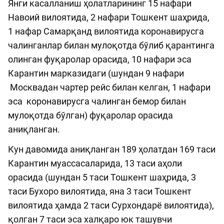
Янги касалланиш ҳолатларининг 15 нафари
Навоий вилоятида, 2 нафари Тошкент шаҳрида,
1 нафар Самарқанд вилоятида коронавирусга
чалинганлар билан мулоқотда бўлиб қарантинга
олинган фуқаролар орасида, 10 нафари эса
Карантин марказидаги (шундан 9 нафари
Москвадан чартер рейс билан келган, 1 нафари
эса коронавирусга чалинган бемор билан
мулоқотда бўлган) фуқаролар орасида
аниқланган.
Кун давомида аниқланган 189 ҳолатдан 169 таси
Карантин муассасаларида, 13 таси аҳоли
орасида (шундан 5 таси Тошкент шаҳрида, 3
таси Бухоро вилоятида, яна 3 таси Тошкент
вилоятида ҳамда 2 таси Сурхондарё вилоятида),
қолган 7 таси эса халқаро юк ташувчи