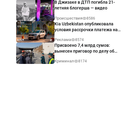
В Джизаке в ДТП погибла 21-
летняя блогерша — видео
Происшествия
8586
Kia Uzbekistan опубликовала
условия рассрочки платежа на
Kia Sonet со ставкой от 0%
Реклама
8574
годовых
Присвоено 7,4 млрд сумов:
вынесен приговор по делу об
обрушении путепровода в
Криминал
8174
Ташкенте