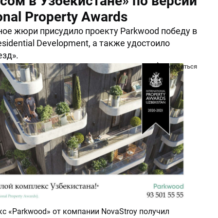
сом в Узбекистане» по версии
ional Property Awards
ое жюри присудило проекту Parkwood победу в
sidential Development, а также удостоило
езд».
Поделиться
с «Parkwood» от компании NovaStroy получил