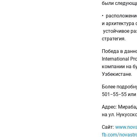
были следующ
• расположение
и архитектура 
устойчивое ра
стратегия.
Победа в данн
International P
компании на б
Узбекистане.
Более подробн
501−55−55 или 
Адрес: Мирабад
на ул. Нукусск
Сайт:
www.nova
fb.com/novastr