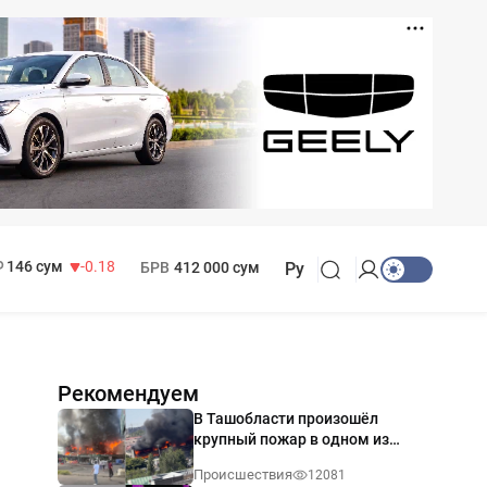
11 916 сум
28.92
13 749 сум
32.19
МРОТ
1 271 000 сум
146 сум
-0.18
БРВ
412 000 сум
Ру
Рекомендуем
В Ташобласти произошёл
крупный пожар в одном из
магазинов — видео
Происшествия
12081