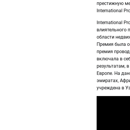
престижную м
International P
International 
влиятельного 
области недви
Премия была ос
премия провод
включала в себ
результатам, в
Европе. На да
эмиратах, Афри
учреждена в Уз