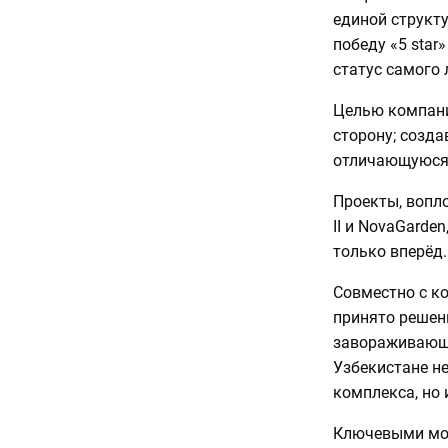
единой структу
победу «5 star»
статус самого
Целью компани
сторону; созда
отличающуюся о
Проекты, вопл
II и NovaGarde
только вперёд.
Совместно с ко
принято решен
завораживающе
Узбекистане не
комплекса, но 
Ключевыми мом