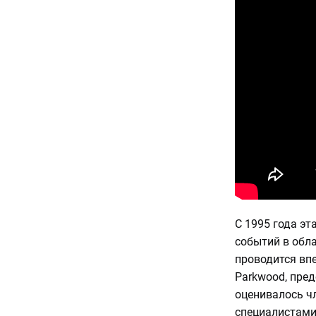
С 1995 года э
событий в обл
проводится вп
Parkwood, пре
оценивалось чл
специалистами