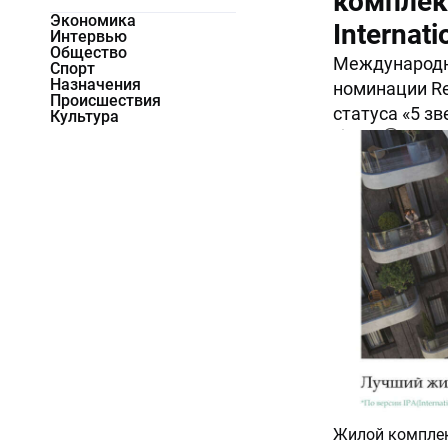
комплек
Экономика
Internat
Интервью
Общество
Международн
Спорт
Назначения
номинации Re
Происшествия
статуса «5 зв
Культура
4827
0
Жилой комплек