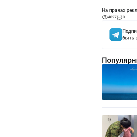
На правах рек
4827
0
Подпи
быть 
Популярн