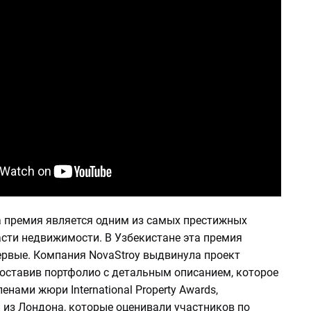
та премия является одним из самых престижных
асти недвижимости. В Узбекистане эта премия
ервые. Компания NovaStroy выдвинула проект
доставив портфолио с детальным описанием, которое
енами жюри International Property Awards,
 из Лондона, которые оценивали участников по