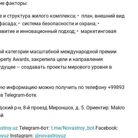
ие факторы:
 и структура жилого комплекса; • план, внешний вид
фасада; • система безопасности и охрана; •
звитие и инновационный подход; • маркетинговая
ой категории масштабной международной премии
roperty Awards, закрепила цели и направления
удущее – создавать проекты мирового уровня в
ую информацию можно получить по телефону +99893
в Telegram-боте.
ский р-н, 8-й проезд Мироншох, д. 5. Ориентир: Makro
ой
stroy.uz
Telegram-бот:
t.me/Novastroy_bot
Facebook:
oyuz
Instagram:
@novastroyuz