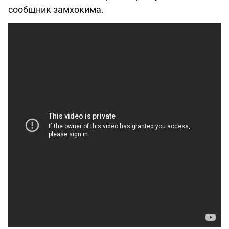
сообщник замхокима.