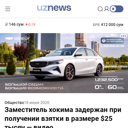
11 916 сум
28.92
13 749 сум
1 271 000 сум
32.19
МРОТ
146 сум
412 000 сум
-0.18
БРВ
Общество
18 июня 2020
Заместитель хокима задержан при
получении взятки в размере $25
тысяч — видео