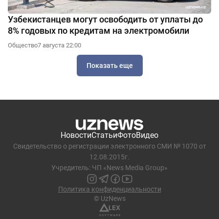
Узбекистанцев могут освободить от уплаты до
8% годовых по кредитам на электромобили
Общество
7 августа 22:00
Показать еще
Новости
Статьи
Фото
Видео
Свидетельство о регистрации электронного СМИ № 1070 от
12.08.2015г.
Учредитель: ЧП «News Media Group»
Политика конфиденциальности
© UzNews