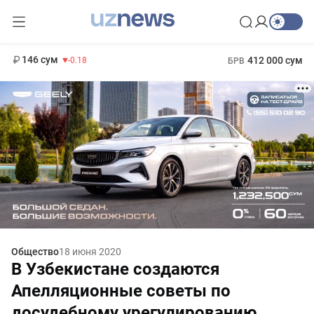
11 916 сум
28.92
13 749 сум
1 271 000 сум
32.19
МРОТ
146 сум
412 000 сум
-0.18
БРВ
Общество
18 июня 2020
В Узбекистане создаются
Апелляционные советы по
досудебному урегулированию