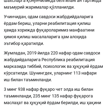
шахсларга қонунчиликда белгиланган тартибда
маъмурий жарималар қўлланилди.
Учинчидан, одам савдоси жабрдийдаларига
ёрдам бериш, уларни реабилитация қилиш
ҳамда хорижда фуқароларимиз манфаатини
ҳимоя қилиш масалаларига ҳам алоҳида
эътибор қаратилди.
Жумладан, 2019 йилда 220 нафар одам савдоси
жабрдийдаларига Республика реабилитация
марказида тиббий, психологик ва ҳуқуқий ёрдам
кўрсатилди. Шунингдек, уларнинг 113 нафари
иш билан таъминланди.
3 минг 938 нафар фуқаро чет элда иш билан
таъминланди, 235 минг 135 нафар фуқарога
маслаҳат ва ҳуқуқий ёрдам берилди, иш ҳақини