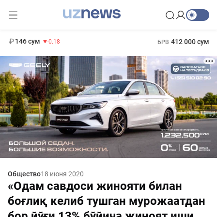
11 916 сум
28.92
13 749 сум
1 271 000 сум
32.19
МРОТ
146 сум
412 000 сум
-0.18
БРВ
Общество
18 июня 2020
«Одам савдоси жинояти билан
боғлиқ келиб тушган мурожаатдан
бор йўғи 13% бўйича жиноят иши