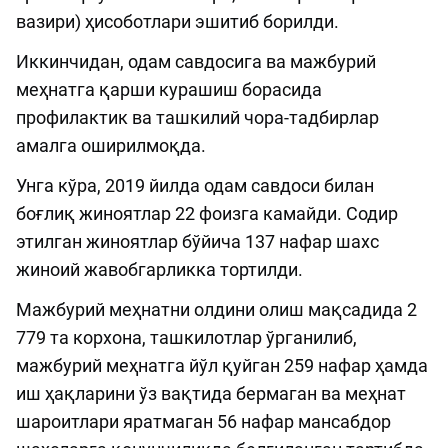
вазири) ҳисоботлари эшитиб борилди.
Иккинчидан, одам савдосига ва мажбурий
меҳнатга қарши курашиш борасида
профилактик ва ташкилий чора-тадбирлар
амалга оширилмоқда.
Унга кўра, 2019 йилда одам савдоси билан
боғлиқ жиноятлар 22 фоизга камайди. Содир
этилган жиноятлар бўйича 137 нафар шахс
жиноий жавобгарликка тортилди.
Мажбурий меҳнатни олдини олиш мақсадида 2
779 та корхона, ташкилотлар ўрганилиб,
мажбурий меҳнатга йўл қуйган 259 нафар ҳамда
иш ҳақларини ўз вақтида бермаган ва меҳнат
шароитлари яратмаган 56 нафар мансабдор