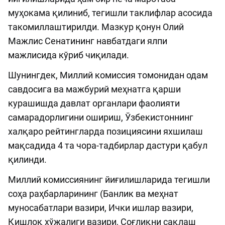
муҳокама қилиниб, тегишли таклифлар асосида
такомиллаштирилди. Мазкур қонун Олий
Мажлис Сенатининг навбатдаги ялпи
мажлисида кўриб чиқилади.
Шунингдек, Миллий комиссия томонидан одам
савдосига ва мажбурий меҳнатга қарши
курашишда давлат органлари фаолияти
самарадорлигини ошириш, Ўзбекистоннинг
халқаро рейтингларда позициясини яхшилаш
мақсадида 4 та чора-тадбирлар дастури қабул
қилинди.
Миллий комиссиянинг йиғилишларида тегишли
соҳа раҳбарларининг (Банлик ва меҳнат
муносабатлари вазири, Ички ишлар вазири,
Қишлоқ хўжалиги вазири, Соғлиқни сақлаш