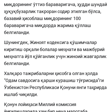
миқдорининг ўттиз бараваригача, ҳудди шундай
ҳуқуқбузарлик такроран содир этилган бўлса,
базавий ҳисоблаш миқдорининг 100
бараваригача миқдорда жарима қўллаш
белгиланди.
Шунингдек, Жиноят кодексига қўшимчалар
киритиш орқали болалар меҳнати ва мажбурий
меҳнатга йўл қўйганлик учун жиноий жавгарлик
белгиланди.
Халқаро тажрибаларни ҳисобга олган ҳолда
“Одам савдосига қарши курашиш тўғрисида”ги
Ўзбекистон Республикаси Қонуни янги таҳрирда
ишлаб чиқилди.
Қонун лойиҳаси Миллий комиссия
йиғилишларида ҳам бир неча маротаба