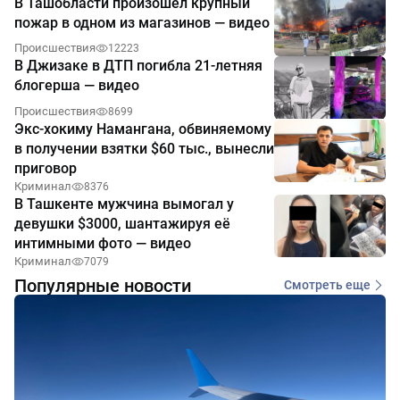
В Ташобласти произошёл крупный
пожар в одном из магазинов — видео
Происшествия
12223
В Джизаке в ДТП погибла 21-летняя
блогерша — видео
Происшествия
8699
Экс-хокиму Намангана, обвиняемому
в получении взятки $60 тыс., вынесли
приговор
Криминал
8376
В Ташкенте мужчина вымогал у
девушки $3000, шантажируя её
интимными фото — видео
Криминал
7079
Популярные новости
Смотреть еще