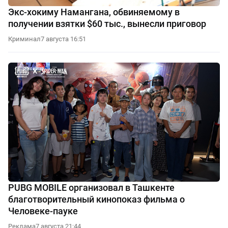
Экс-хокиму Намангана, обвиняемому в
получении взятки $60 тыс., вынесли приговор
Криминал
7 августа 16:51
PUBG MOBILE организовал в Ташкенте
благотворительный кинопоказ фильма о
Человеке-пауке
Реклама
7 августа 21:44