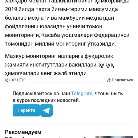
Халқаро меҳнат ташкилоти билан ҳамкорликда
2019 йилда пахта йиғим-терими мавсумида
болалар меҳнати ва мажбурий меҳнатдан
фойдаланиш юзасидан учинчи томон
мониторинги, Касаба уюшмалари Федерацияси
томонидан миллий мониторинг ўтказилди.
Мазкур мониторинг ишларига фуқаролик
жамияти институттлари вакиллари, ҳуқуқ
ҳимоячилари кенг жалб этилди.
1621
0
Поделиться
Подписывайтесь на наш
Telegram
, чтобы быть
в курсе последних новостей.
Перейти
Рекомендуем