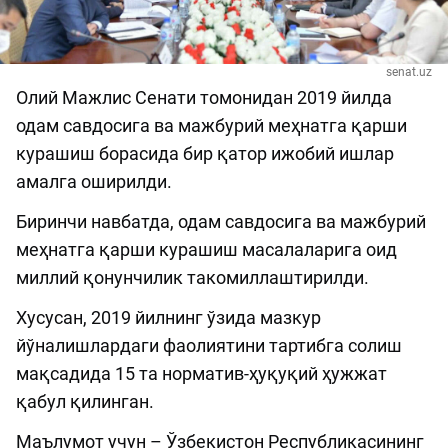
senat.uz
Олий Мажлис Сенати томонидан 2019 йилда
одам савдосига ва мажбурий меҳнатга қарши
курашиш борасида бир қатор ижобий ишлар
амалга оширилди.
Биринчи навбатда, одам савдосига ва мажбурий
меҳнатга қарши курашиш масалаларига оид
миллий қонунчилик такомиллаштирилди.
Хусусан, 2019 йилнинг ўзида мазкур
йўналишлардаги фаолиятини тартибга солиш
мақсадида 15 та норматив-ҳуқуқий ҳужжат
қабул қилинган.
Маълумот учун – Ўзбекистон Республикасининг