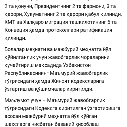
2 та қонуни, Президентнинг 2 та фармони, 3 та
қарори, Ҳукуматнинг 2 та қарори қабул қилинди,
ХМТ ва Халқаро миграция ташкилотининг 6 та
Конвеция ҳамда протоколлари ратификация
қилинди.
Болалар меҳнати ва мажбурий меҳнатга йўл
қўйилганлик учун жавобгарлик чораларини
кучайтириш мақсадида Ўзбекистон
Республикасининг Маъмурий жавобгарлик
тўғрисидаги ҳамда Жиноят кодексларига
ўзгартиш ва қўшимчалар киритилди.
Маълумот учун – Маъмурий жавобгарлик
тўғрисидаги Кодексга киритилган ўзгартиришга
асосан мажбурий меҳнатга йўл қўйган
шахсларга нисбатан базавий ҳисоблаш