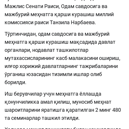
Мажлис Сенати Раиси, Одам савдосига ва
мажбурий меҳнатга қарши курашиш миллий
комиссияси раиси Танзила Нарбаева.
Тўртинчидан, одам савдосига ва мажбурий
меҳнатга қарши курашиш мақсадида давлат
органлари, нодавлат ташкилотлар
мутахассисларининг касб малакасини ошириш,
илғор хорижий давлатларнинг тажрибаларини
ўрганиш юзасидан тизимли ишлар олиб
борилди.
Иш берувчилар учун меҳнатга ёллашда
қонунчиликка амал қилиш, муносиб меҳнат
шароитларини яратишга қаратилган 2 минг 480
та семинарлар ташкил этилди.