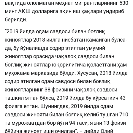
вақтида ололмаган меҳнат мигрантларининг 530
минг АҚШ долларига яқин иш ҳақлари ундириб
берилди.
“2019 йилда одам савдоси билан боғлиқ
жиноятлар 2018 йилга нисбатан камайган бўлса-
да, бу йўналишда содир этилган умумий
жиноятлар орасида чақалоқ савдоси билан
боғлиқ жиноятлар юқорилигича қолаётгани ҳам
муҳокама марказида бўлди. Хусусан, 2018 йилда
содир этилган одам савдоси билан боғлиқ
жиноятларнинг 38 фоизини чақалоқ савдоси
ташкил этган бўлса, 2019 йилда бу кўрсаткич 43
фоизга етган. Шунингдек, 2019 йилда одам
савдоси жинояти билан боғлиқ келиб тушган 710
та мурожаатдан бор йўғи 94 таси, яъни 13 фоизи
бўйича жиноят иши очилган”, – дейди Олий