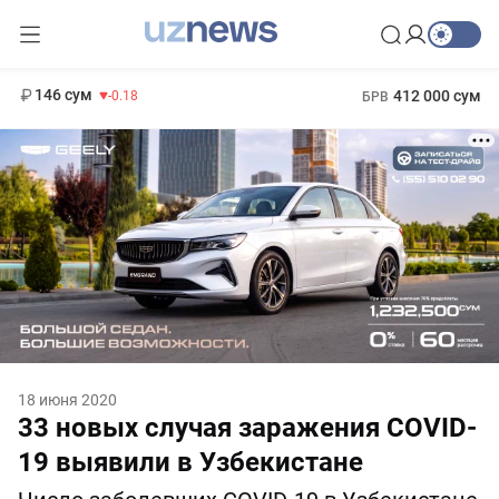
11 916 сум
28.92
13 749 сум
1 271 000 сум
32.19
МРОТ
146 сум
412 000 сум
-0.18
БРВ
18 июня 2020
33 новых случая заражения COVID-
19 выявили в Узбекистане