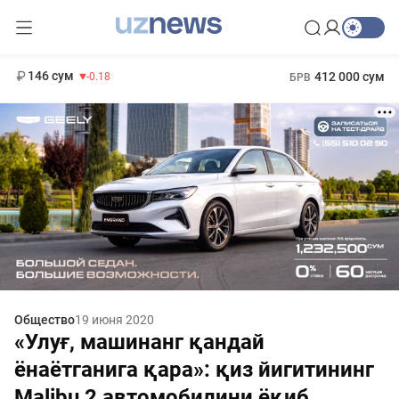
11 916 сум
28.92
13 749 сум
1 271 000 сум
32.19
МРОТ
146 сум
412 000 сум
-0.18
БРВ
Общество
19 июня 2020
«Улуғ, машинанг қандай
ёнаётганига қара»: қиз йигитининг
Malibu 2 автомобилини ёқиб