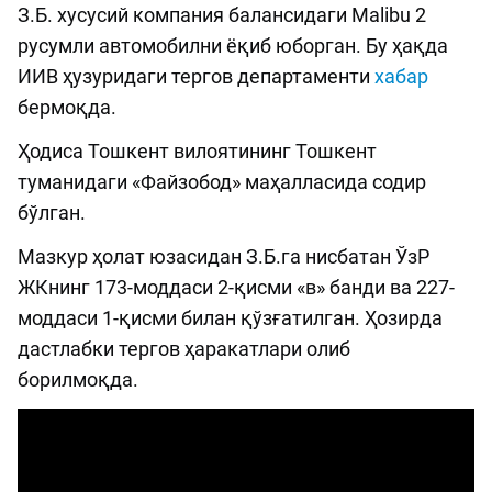
З.Б. хусусий компания балансидаги Malibu 2
русумли автомобилни ёқиб юборган. Бу ҳақда
ИИВ ҳузуридаги тергов департаменти
хабар
бермоқда.
Ҳодиса Тошкент вилоятининг Тошкент
туманидаги «Файзобод» маҳалласида содир
бўлган.
Мазкур ҳолат юзасидан З.Б.га нисбатан ЎзР
ЖКнинг 173-моддаси 2-қисми «в» банди ва 227-
моддаси 1-қисми билан қўзғатилган. Ҳозирда
дастлабки тергов ҳаракатлари олиб
борилмоқда.