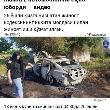
юборди — видео
26 ёшли қизга нисбатан жиноят
кодексининг иккита моддаси билан
жиноят иши қўзғатилган.
4875
0
Поделиться
tergov.uz
18 июнь куни тахминан соат 04:30да 26 ёшли