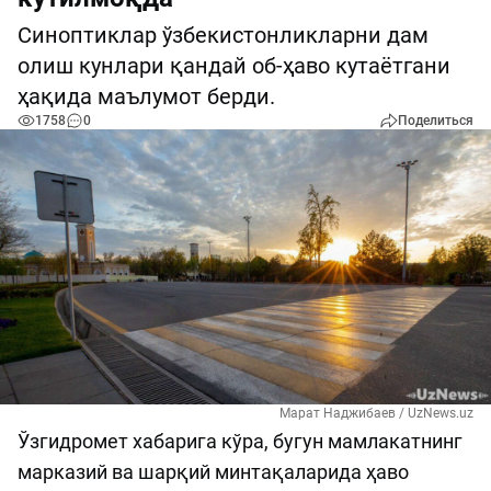
Синоптиклар ўзбекистонликларни дам
олиш кунлари қандай об-ҳаво кутаётгани
ҳақида маълумот берди.
1758
0
Поделиться
Марат Наджибаев / UzNews.uz
Ўзгидромет хабарига кўра, бугун мамлакатнинг
марказий ва шарқий минтақаларида ҳаво