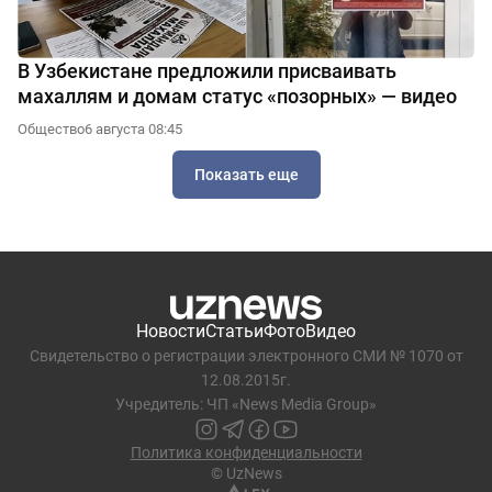
В Узбекистане предложили присваивать
махаллям и домам статус «позорных» — видео
Общество
6 августа 08:45
Показать еще
Новости
Статьи
Фото
Видео
Свидетельство о регистрации электронного СМИ № 1070 от
12.08.2015г.
Учредитель: ЧП «News Media Group»
Политика конфиденциальности
© UzNews