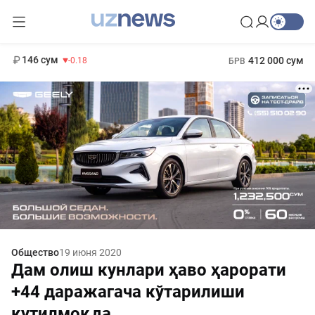
11 916 сум
28.92
13 749 сум
1 271 000 сум
32.19
МРОТ
146 сум
412 000 сум
-0.18
БРВ
Общество
19 июня 2020
Дам олиш кунлари ҳаво ҳарорати
+44 даражагача кўтарилиши
кутилмоқда