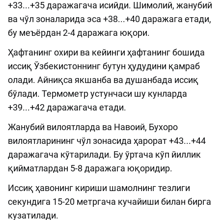
+33...+35 даражагача исийди. Шимолий, жанубий
ва чўл зоналарида эса +38...+40 даражага етади,
бу меъёрдан 2-4 даражага юқори.
Ҳафтанинг охири ва кейинги ҳафтанинг бошида
иссиқ Ўзбекистоннинг бутун ҳудудини қамраб
олади. Айниқса якшанба ва душанбада иссиқ
бўлади. Термометр устунчаси шу кунларда
+39...+42 даражагача етади.
Жанубий вилоятларда ва Навоий, Бухоро
вилоятларининг чўл зонасида ҳарорат +43...+44
даражагача кўтарилади. Бу ўртача кўп йиллик
қийматлардан 5-8 даражага юқоридир.
Иссиқ ҳавонинг кириши шамолнинг тезлиги
секундига 15-20 метргача кучайиши билан бирга
кузатилади.