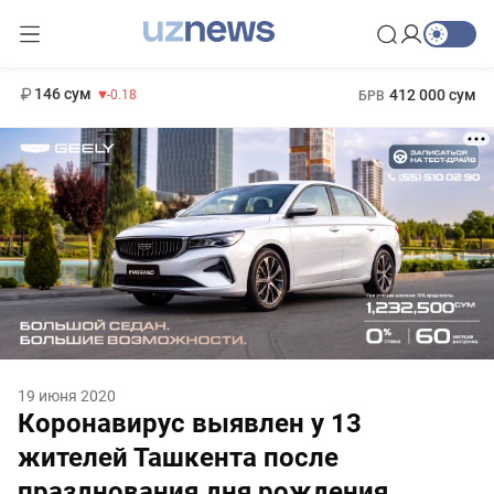
11 916 сум
28.92
13 749 сум
1 271 000 сум
32.19
МРОТ
146 сум
412 000 сум
-0.18
БРВ
19 июня 2020
Коронавирус выявлен у 13
жителей Ташкента после
празднования дня рождения