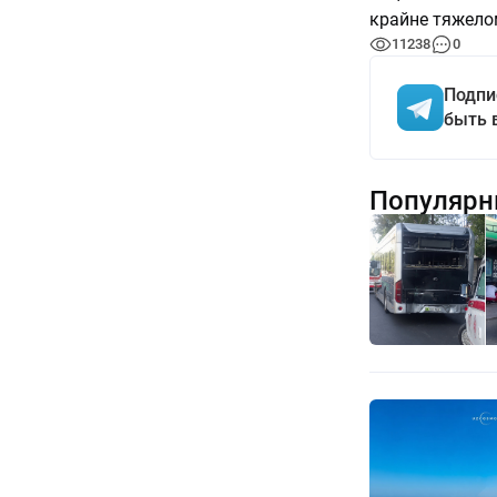
крайне тяжело
11238
0
Подпи
быть 
Популярн