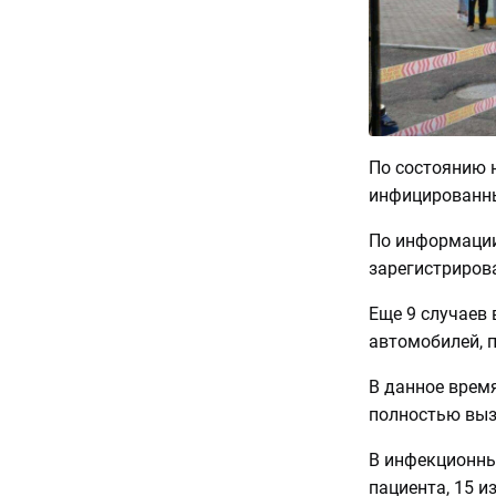
По состоянию н
инфицированных
По информации
зарегистрирова
Еще 9 случаев
автомобилей, 
В данное врем
полностью выз
В инфекционны
пациента, 15 и