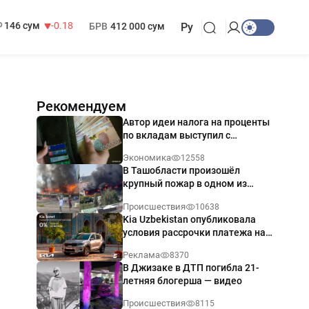
13 749 сум
32.19
МРОТ
1 271 000 сум
146 сум
-0.18
БРВ
412 000 сум
Ру
Рекомендуем
Автор идеи налога на проценты
по вкладам выступил с
разъяснением
Экономика
12558
В Ташобласти произошёл
крупный пожар в одном из
магазинов — видео
Происшествия
10638
Kia Uzbekistan опубликовала
условия рассрочки платежа на
Kia Sonet со ставкой от 0%
Реклама
8370
годовых
В Джизаке в ДТП погибла 21-
летняя блогерша — видео
Происшествия
8115