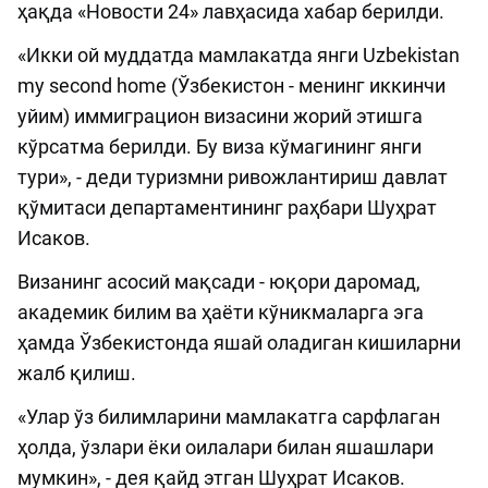
ҳақда «Новости 24» лавҳасида хабар берилди.
«Икки ой муддатда мамлакатда янги Uzbekistan
my second home (Ўзбекистон - менинг иккинчи
уйим) иммиграцион визасини жорий этишга
кўрсатма берилди. Бу виза кўмагининг янги
тури», - деди туризмни ривожлантириш давлат
қўмитаси департаментининг раҳбари Шуҳрат
Исаков.
Визанинг асосий мақсади - юқори даромад,
академик билим ва ҳаёти кўникмаларга эга
ҳамда Ўзбекистонда яшай оладиган кишиларни
жалб қилиш.
«Улар ўз билимларини мамлакатга сарфлаган
ҳолда, ўзлари ёки оилалари билан яшашлари
мумкин», - дея қайд этган Шуҳрат Исаков.