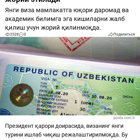
Янги виза мамлакатга юқори даромад ва
академик билимга эга кишиларни жалб
қилиш учун жорий қилинмоқда.
2528
0
Поделиться
posta.com.tr
Президент қарори доирасида, визанинг янги
турини ишлаб чиқиш режалаштирилмоқда. Бу