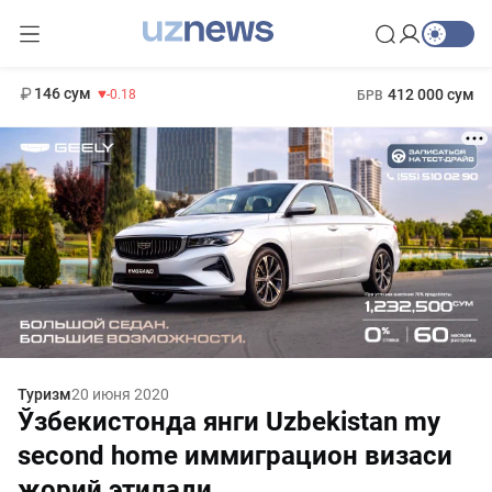
11 916 сум
28.92
13 749 сум
1 271 000 сум
32.19
МРОТ
146 сум
412 000 сум
-0.18
БРВ
Туризм
20 июня 2020
Ўзбекистонда янги Uzbekistan my
second home иммиграцион визаси
жорий этилади