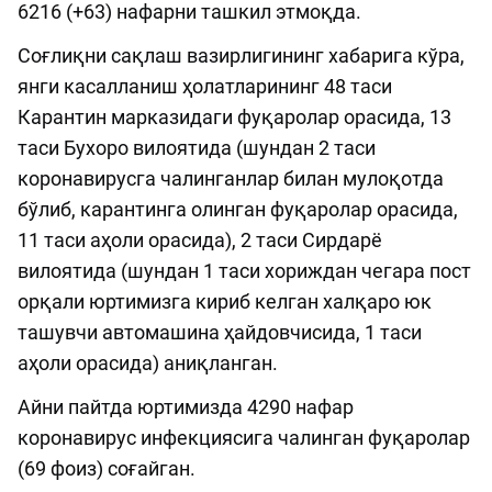
6216 (+63) нафарни ташкил этмоқда.
Соғлиқни сақлаш вазирлигининг хабарига кўра,
янги касалланиш ҳолатларининг 48 таси
Карантин марказидаги фуқаролар орасида, 13
таси Бухоро вилоятида (шундан 2 таси
коронавирусга чалинганлар билан мулоқотда
бўлиб, карантинга олинган фуқаролар орасида,
11 таси аҳоли орасида), 2 таси Сирдарё
вилоятида (шундан 1 таси хориждан чегара пост
орқали юртимизга кириб келган халқаро юк
ташувчи автомашина ҳайдовчисида, 1 таси
аҳоли орасида) аниқланган.
Айни пайтда юртимизда 4290 нафар
коронавирус инфекциясига чалинган фуқаролар
(69 фоиз) соғайган.