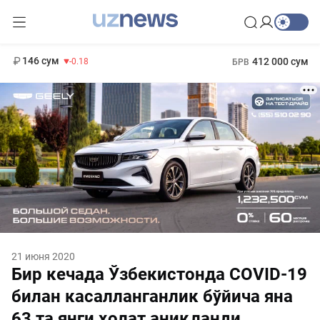
11 916 сум
28.92
13 749 сум
1 271 000 сум
32.19
МРОТ
146 сум
412 000 сум
-0.18
БРВ
21 июня 2020
Бир кечада Ўзбекистонда COVID-19
билан касалланганлик бўйича яна
63 та янги ҳолат аниқланди