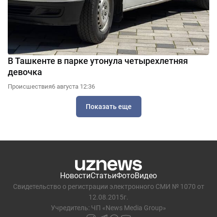
В Ташкенте в парке утонула четырехлетняя
девочка
Происшествия
6 августа 12:36
Показать еще
Новости
Статьи
Фото
Видео
Свидетельство о регистрации электронного СМИ № 1070 от
12.08.2015г.
Учредитель: ЧП «News Media Group»