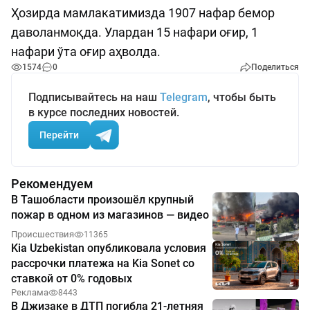
Ҳозирда мамлакатимизда 1907 нафар бемор
даволанмоқда. Улардан 15 нафари оғир, 1
нафари ўта оғир аҳволда.
1574
0
Поделиться
Подписывайтесь на наш
Telegram
, чтобы быть
в курсе последних новостей.
Перейти
Рекомендуем
В Ташобласти произошёл крупный
пожар в одном из магазинов — видео
Происшествия
11365
Kia Uzbekistan опубликовала условия
рассрочки платежа на Kia Sonet со
ставкой от 0% годовых
Реклама
8443
В Джизаке в ДТП погибла 21-летняя