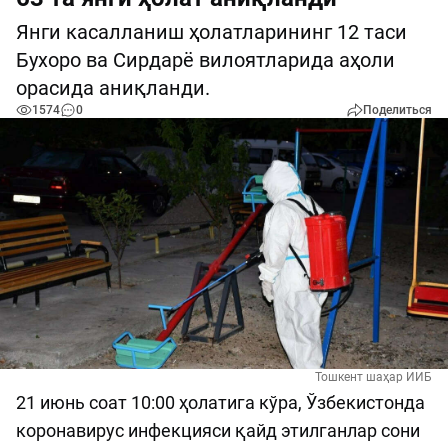
Янги касалланиш ҳолатларининг 12 таси
Бухоро ва Сирдарё вилоятларида аҳоли
орасида аниқланди.
1574
0
Поделиться
Тошкент шаҳар ИИБ
21 июнь соат 10:00 ҳолатига кўра, Ўзбекистонда
коронавирус инфекцияси қайд этилганлар сони