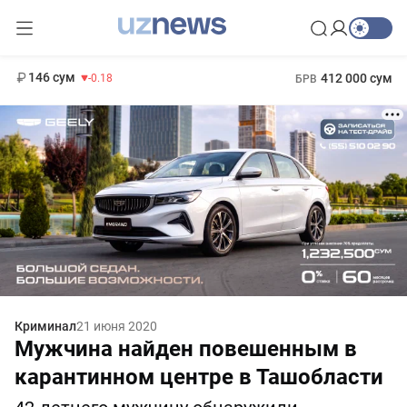
11 916 сум
28.92
13 749 сум
1 271 000 сум
32.19
МРОТ
146 сум
412 000 сум
-0.18
БРВ
Криминал
21 июня 2020
Мужчина найден повешенным в
карантинном центре в Ташобласти