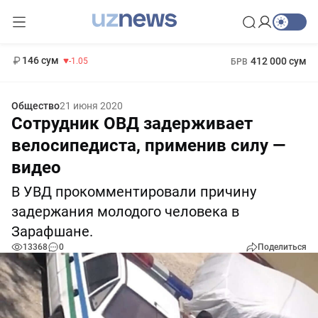
13 717 сум
-25.83
146 сум
-1.05
412 000 сум
БРВ
11 887 сум
-55.49
1 271 000 сум
МРОТ
Общество
21 июня 2020
Сотрудник ОВД задерживает
велосипедиста, применив силу —
видео
В УВД прокомментировали причину
задержания молодого человека в
Зарафшане.
13368
0
Поделиться