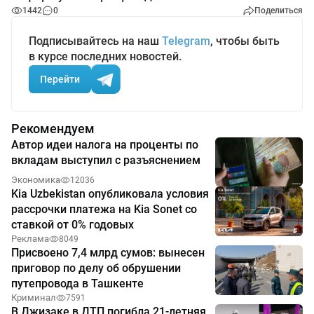
1442
0
Поделиться
Подписывайтесь на наш
Telegram
, чтобы быть
в курсе последних новостей.
Перейти
Рекомендуем
Автор идеи налога на проценты по
вкладам выступил с разъяснением
Экономика
12036
Kia Uzbekistan опубликовала условия
рассрочки платежа на Kia Sonet со
ставкой от 0% годовых
Реклама
8049
Присвоено 7,4 млрд сумов: вынесен
приговор по делу об обрушении
путепровода в Ташкенте
Криминал
7591
В Джизаке в ДТП погибла 21-летняя