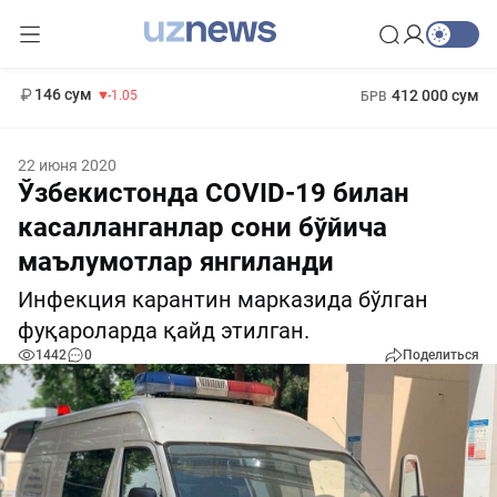
11 887 сум
-55.49
13 717 сум
1 271 000 сум
-25.83
МРОТ
146 сум
412 000 сум
-1.05
БРВ
22 июня 2020
Ўзбекистонда COVID-19 билан
касалланганлар сони бўйича
маълумотлар янгиланди
Инфекция карантин марказида бўлган
фуқароларда қайд этилган.
1442
0
Поделиться