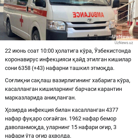
UzNews.uz
22 июнь соат 10:00 ҳолатига кўра, Ўзбекистонда
коронавирус инфекцияси қайд этилган кишилар
сони 6358 (+43) нафарни ташкил этмоқда.
Соғлиқни сақлаш вазирлигининг хабарига кўра,
касалланган кишиларнинг барчаси карантин
марказларида аниқланган.
Ҳозирда инфекция билан касалланган 4377
нафар фуқаро соғайган. 1962 нафар бемор
даволанмоқда, уларнинг 15 нафари оғир, 3
нафари ўта оғир аҳволда.