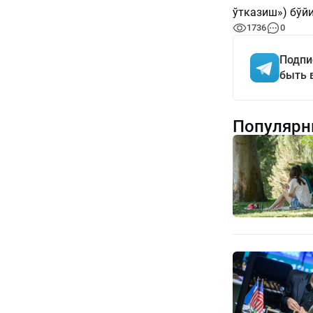
ўтказиш») бўй
1736
0
Подпи
быть 
Популярн