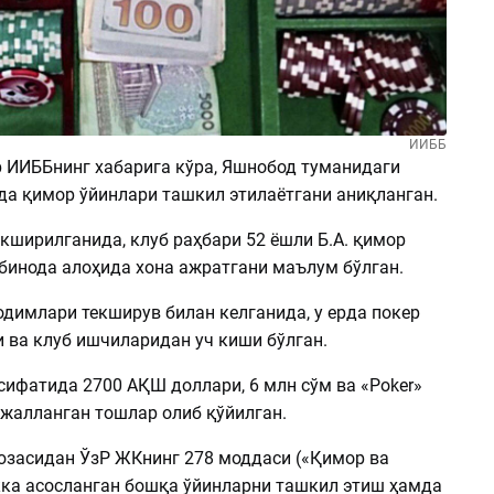
ИИББ
 ИИББнинг хабарига кўра, Яшнобод туманидаги
да қимор ўйинлари ташкил этилаётгани аниқланган.
кширилганида, клуб раҳбари 52 ёшли Б.А. қимор
 бинода алоҳида хона ажратгани маълум бўлган.
одимлари текширув билан келганида, у ерда покер
 ва клуб ишчиларидан уч киши бўлган.
сифатида 2700 АҚШ доллари, 6 млн сўм ва «Poker»
лжалланган тошлар олиб қўйилган.
юзасидан ЎзР ЖКнинг 278 моддаси («Қимор ва
ка асосланган бошқа ўйинларни ташкил этиш ҳамда