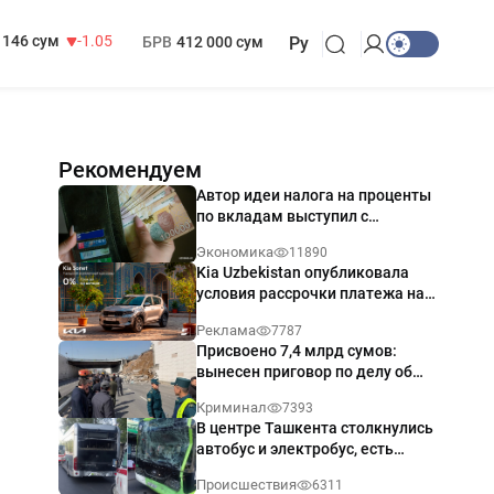
13 717 сум
-25.83
МРОТ
1 271 000 сум
146 сум
-1.05
БРВ
412 000 сум
Ру
Рекомендуем
Автор идеи налога на проценты
по вкладам выступил с
разъяснением
Экономика
11890
Kia Uzbekistan опубликовала
условия рассрочки платежа на
Kia Sonet со ставкой от 0%
Реклама
7787
годовых
Присвоено 7,4 млрд сумов:
вынесен приговор по делу об
обрушении путепровода в
Криминал
7393
Ташкенте
В центре Ташкента столкнулись
автобус и электробус, есть
пострадавший — видео
Происшествия
6311