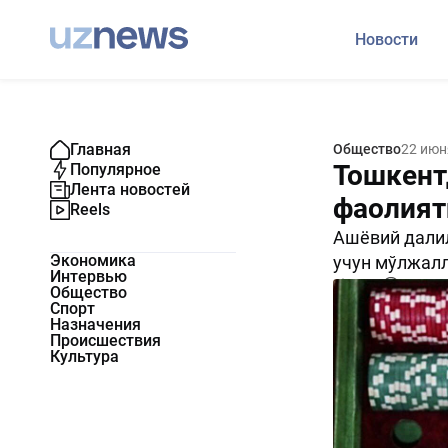
Новости
Главная
Общество
22 июн
Тошкент
Популярное
Лента новостей
фаолият
Reels
Ашёвий далил
Экономика
учун мўлжалл
Интервью
1736
0
Общество
Спорт
Назначения
Происшествия
Культура