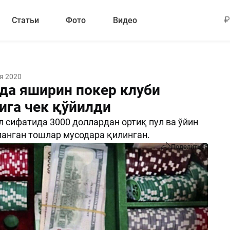
Статьи
Фото
Видео
я 2020
да яширин покер клуби
ига чек қўйилди
 сифатида 3000 доллардан ортиқ пул ва ўйин
анган тошлар мусодара қилинган.
Поделиться