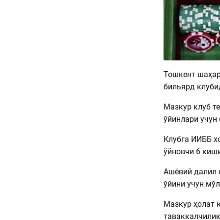
Тошкент шаҳар
бильярд клуби
Мазкур клуб те
ўйинлари учун
Клубга ИИББ х
ўйновчи 6 киши
Ашёвий далил 
ўйини учун мў
Мазкур ҳолат 
таваккалчилик