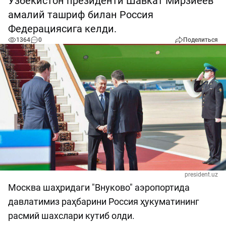
Ўзбекистон президенти Шавкат Мирзиёев
амалий ташриф билан Россия
Федерациясига келди.
1364
0
Поделиться
president.uz
Москва шаҳридаги "Внуково" аэропортида
давлатимиз раҳбарини Россия ҳукуматининг
расмий шахслари кутиб олди.