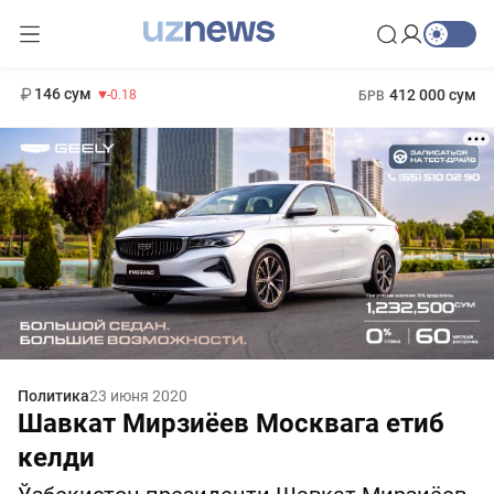
11 916 сум
28.92
13 749 сум
1 271 000 сум
32.19
МРОТ
146 сум
412 000 сум
-0.18
БРВ
Политика
23 июня 2020
Шавкат Мирзиёев Москвага етиб
келди