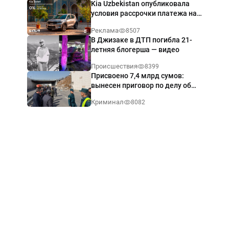
Kia Uzbekistan опубликовала
условия рассрочки платежа на
Kia Sonet со ставкой от 0%
Реклама
8507
годовых
В Джизаке в ДТП погибла 21-
летняя блогерша — видео
Происшествия
8399
Присвоено 7,4 млрд сумов:
вынесен приговор по делу об
обрушении путепровода в
Криминал
8082
Ташкенте