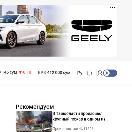
11 916 сум
28.92
13 749 сум
32.19
МРОТ
1 271 000 сум
146 сум
-0.18
БРВ
412 000 сум
Ру
Рекомендуем
В Ташобласти произошёл
крупный пожар в одном из
магазинов — видео
Происшествия
11696