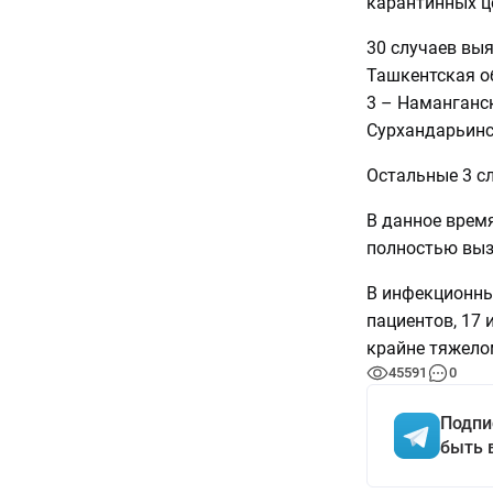
карантинных ц
30 случаев выя
Ташкентская об
3 – Наманганск
Сурхандарьинск
Остальные 3 с
В данное врем
полностью выз
В инфекционны
пациентов, 17 
крайне тяжело
45591
0
Подпи
быть 