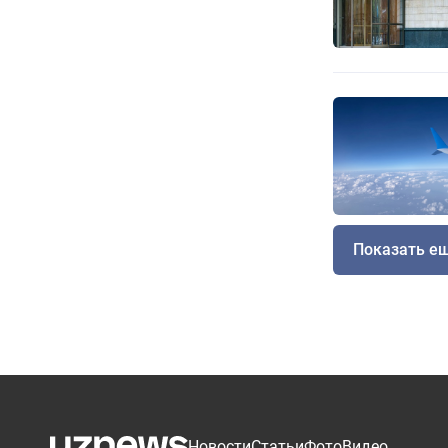
Показать е
Новости
Статьи
Фото
Видео