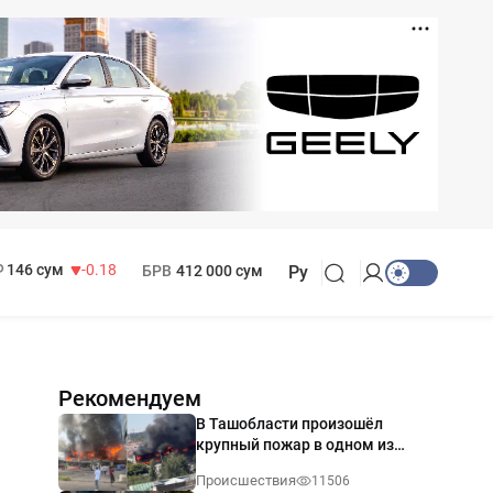
11 916 сум
28.92
13 749 сум
32.19
МРОТ
1 271 000 сум
146 сум
-0.18
БРВ
412 000 сум
Ру
Рекомендуем
В Ташобласти произошёл
крупный пожар в одном из
магазинов — видео
Происшествия
11506