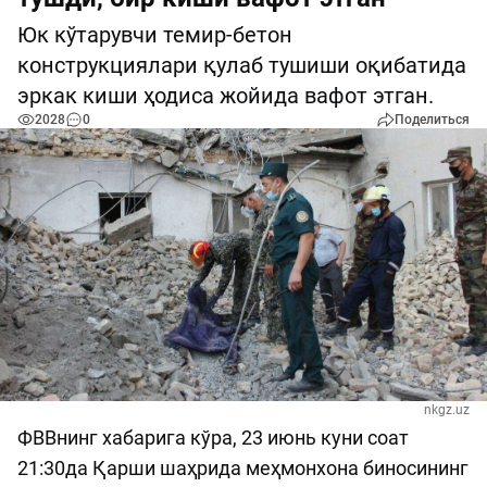
Юк кўтарувчи темир-бетон
конструкциялари қулаб тушиши оқибатида
эркак киши ҳодиса жойида вафот этган.
2028
0
Поделиться
nkgz.uz
ФВВнинг хабарига кўра, 23 июнь куни соат
21:30да Қарши шаҳрида меҳмонхона биносининг