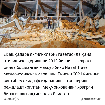
«Қашқадарё янгиликлари» газетасида қайд
этилишича, қурилиши 2019 йилнинг февраль
ойида бошланган мазкур бино Nasaf Travel
меҳмонхонасига қарашли. Бинони 2021 йилнинг
сентябрь ойида фойдаланишга топшириш
режалаштирилган. Меҳмонхонанинг ҳозирги
биноси эса вақтинчалик ёпилган.
2028
0
Поделиться