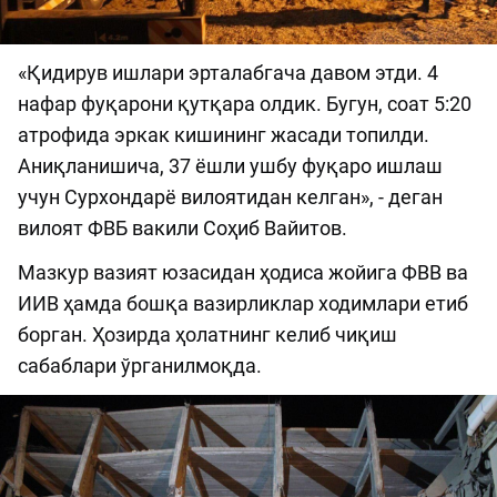
«Қидирув ишлари эрталабгача давом этди. 4
нафар фуқарони қутқара олдик. Бугун, соат 5:20
атрофида эркак кишининг жасади топилди.
Аниқланишича, 37 ёшли ушбу фуқаро ишлаш
учун Сурхондарё вилоятидан келган», - деган
вилоят ФВБ вакили Соҳиб Вайитов.
Мазкур вазият юзасидан ҳодиса жойига ФВВ ва
ИИВ ҳамда бошқа вазирликлар ходимлари етиб
борган. Ҳозирда ҳолатнинг келиб чиқиш
сабаблари ўрганилмоқда.