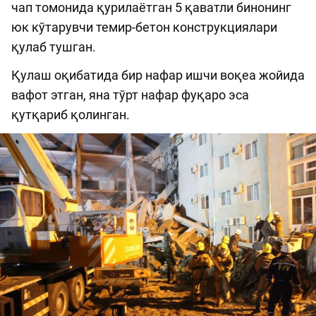
чап томонида қурилаётган 5 қаватли бинонинг
юк кўтарувчи темир-бетон конструкциялари
қулаб тушган.
Қулаш оқибатида бир нафар ишчи воқеа жойида
вафот этган, яна тўрт нафар фуқаро эса
қутқариб қолинган.