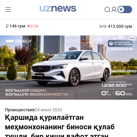
11 916 сум
28.92
13 749 сум
1 271 000 сум
32.19
МРОТ
146 сум
412 000 сум
-0.18
БРВ
Происшествия
24 июня 2020
Қаршида қурилаётган
меҳмонхонанинг биноси қулаб
тушди, бир киши вафот этган