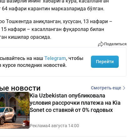
аш вазирлигининг хабарига кўра, касалланган
 64 нафари карантин марказларида бўлган.
о Тошкентда аниқланган, хусусан, 13 нафари –
, 15 нафари – касалланган фуқаролар билан
ган кишилар орасида.
Поделиться
сывайтесь на наш
Telegram
, чтобы
Перейти
в курсе последних новостей.
ые новости
Смотреть еще
Kia Uzbekistan опубликовала
условия рассрочки платежа на Kia
Sonet со ставкой от 0% годовых
Реклама
4 августа 14:00