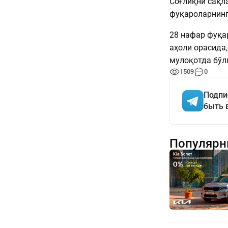
Соғлиқни сақл
фуқароларнинг
28 нафар фуқар
аҳоли орасида
мулоқотда бўл
1509
0
Подпи
быть 
Популярн