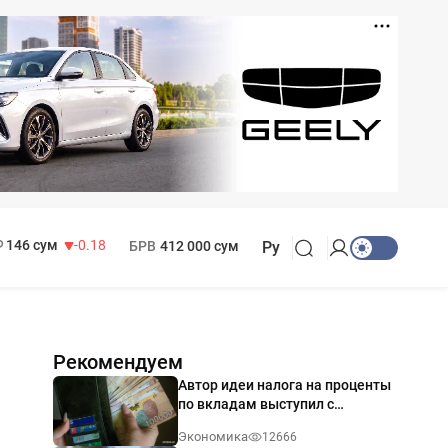
11 916 сум
28.92
13 749 сум
32.19
МРОТ
1 271 000 сум
146 сум
-0.18
БРВ
412 000 сум
Ру
Рекомендуем
Автор идеи налога на проценты
по вкладам выступил с
разъяснением
Экономика
12666