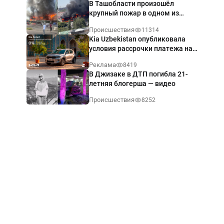
В Ташобласти произошёл
крупный пожар в одном из
магазинов — видео
Происшествия
11314
Kia Uzbekistan опубликовала
условия рассрочки платежа на
Kia Sonet со ставкой от 0%
Реклама
8419
годовых
В Джизаке в ДТП погибла 21-
летняя блогерша — видео
Происшествия
8252