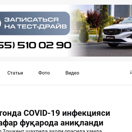
Статьи
Фото
Видео
тонда COVID-19 инфекцияси
нафар фуқарода аниқланди
р Тошкент шаҳрида аҳоли орасида ҳамда