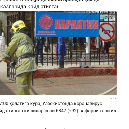
казларида қайд этилган.
Поделиться
rg.ru
7:00 ҳолатига кўра, Ўзбекистонда коронавирус
йд этилган кишилар сони 6847 (+92) нафарни ташкил