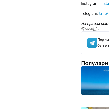
Instagram:
inst
Telegram:
t.me/u
На правах рек
3708
0
Подпи
быть 
Популярн