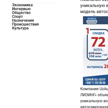
Экономика
уникальную 
Интервью
модель автос
Общество
Спорт
3708
0
Назначения
Происшествия
Культура
Компания UzAut
ЛИЗИНГ» объяв
уникальную во
автосамосвала