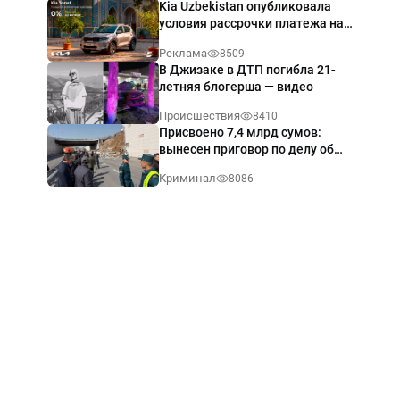
Kia Uzbekistan опубликовала
условия рассрочки платежа на
Kia Sonet со ставкой от 0%
Реклама
8509
годовых
В Джизаке в ДТП погибла 21-
летняя блогерша — видео
Происшествия
8410
Присвоено 7,4 млрд сумов:
вынесен приговор по делу об
обрушении путепровода в
Криминал
8086
Ташкенте