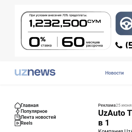
Новости
Главная
Реклама
25 июня
UzAuto T
Популярное
Лента новостей
в 1
Reels
Компания UzA