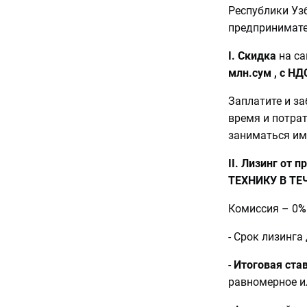
Республики Уз
предпринимате
I. Скидка
на с
млн.сум , с НД
Заплатите и за
время и потрат
заниматься имп
II. Лизинг от
ТЕХНИКУ В ТЕ
Комиссия – 0
- Срок лизинга
-
Итоговая ста
равномерное и