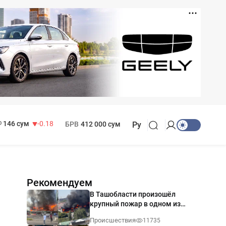
11 916 сум
28.92
13 749 сум
32.19
МРОТ
1 271 000 сум
146 сум
-0.18
БРВ
412 000 сум
Ру
Рекомендуем
В Ташобласти произошёл
крупный пожар в одном из
магазинов — видео
Происшествия
11735