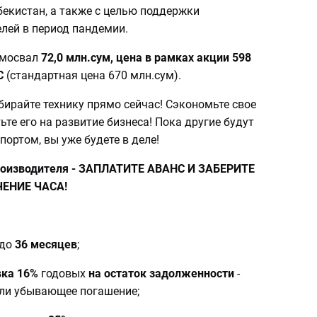
бекистан, а также с целью поддержки
лей в период пандемии.
амосвал
72,0 млн.сум, цена в рамках акции 598
С
(стандартная цена 670 млн.сум).
бирайте технику прямо сейчас! Сэкономьте свое
ьте его на развитие бизнеса! Пока другие будут
ортом, вы уже будете в деле!
 производителя - ЗАПЛАТИТЕ АВАНС И ЗАБЕРИТЕ
ЧЕНИЕ ЧАСА!
%
 до
36 месяцев
;
вка
16%
годовых
на
остаток задолженности
-
ли убывающее погашение;