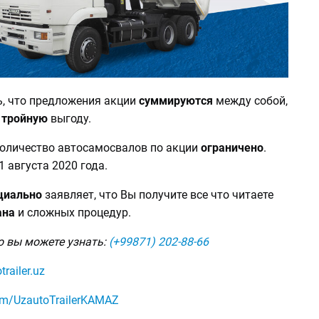
ь, что предложения акции
суммируются
между собой,
м
тройную
выгоду.
количество автосамосвалов по акции
ограничено
.
1 августа 2020 года.
циально
заявляет, что Вы получите все что читаете
ана
и сложных процедур.
о вы можете узнать:
(+99871) 202-88-66
trailer.uz
om/UzautoTrailerKAMAZ