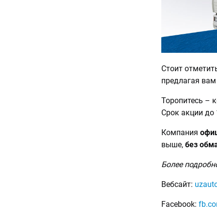
Стоит отметит
предлагая ва
Торопитесь – 
Срок акции до 
Компания
офи
выше,
без обм
Более подробн
Вебсайт:
uzauto
Facebook:
fb.c