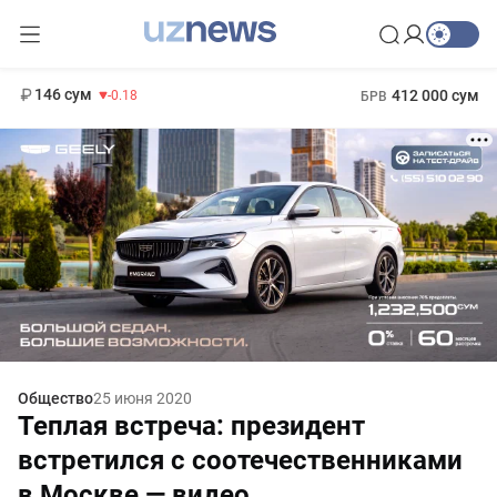
13 749 сум
32.19
146 сум
412 000 сум
-0.18
БРВ
11 916 сум
1 271 000 сум
28.92
МРОТ
Общество
25 июня 2020
Теплая встреча: президент
встретился с соотечественниками
в Москве — видео