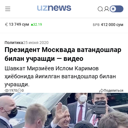
146 сум
-0.18
11 916 сум
1 271 000 сум
28.92
МРОТ
13 749 сум
412 000 сум
32.19
БРВ
Политика
25 июня 2020
Президент Москвада ватандошлар
билан учрашди — видео
Шавкат Мирзиёев Ислом Каримов
ҳиёбонида йиғилган ватандошлар билан
учрашди.
1970
0
Поделиться