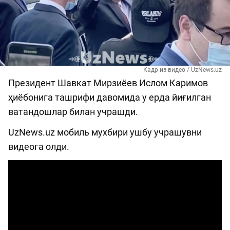
Кадр из видео / UzNews.uz
Президент Шавкат Мирзиёев Ислом Каримов
ҳиёбонига ташрифи давомида у ерда йиғилган
ватандошлар билан учрашди.
UzNews.uz мобиль мухбири ушбу учрашувни
видеога олди.