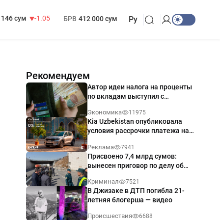
13 717 сум
-25.83
МРОТ
1 271 000 сум
146 сум
-1.05
БРВ
412 000 сум
Ру
Рекомендуем
Автор идеи налога на проценты
по вкладам выступил с
разъяснением
Экономика
11975
Kia Uzbekistan опубликовала
условия рассрочки платежа на
Kia Sonet со ставкой от 0%
Реклама
7941
годовых
Присвоено 7,4 млрд сумов:
вынесен приговор по делу об
обрушении путепровода в
Криминал
7521
Ташкенте
В Джизаке в ДТП погибла 21-
летняя блогерша — видео
Происшествия
6688