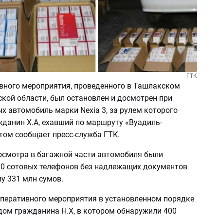
ГТК
ивного мероприятия, проведенного в Ташлакском
кой области, был остановлен и досмотрен при
х автомобиль марки Nexia 3, за рулем которого
жданин Х.А, ехавший по маршруту «Вуадиль-
том сообщает пресс-служба ГТК.
досмотра в багажной части автомобиля были
0 сотовых телефонов без надлежащих документов
у 331 млн сумов.
оперативного мероприятия в установленном порядке
дом гражданина Н.Х, в котором обнаружили 400