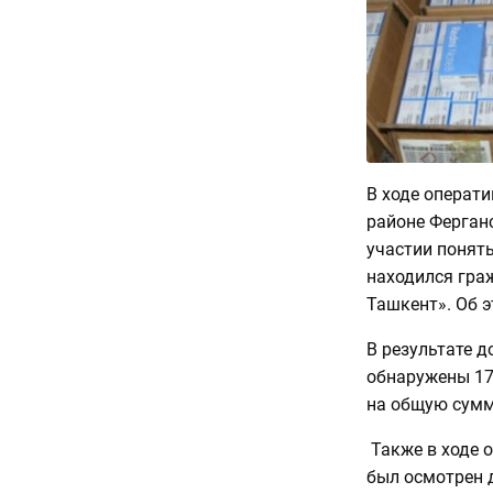
В ходе операт
районе Ферганс
участии поняты
находился гра
Ташкент». Об э
В результате 
обнаружены 17
на общую сумм
Также в ходе 
был осмотрен 