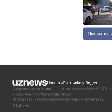
Показать е
Новости
Статьи
Фото
Видео
Свидетельство о регистрации электронного СМИ № 1070 от 
Учредитель: ЧП «News Media Group»
Использование материалов
Реклама на сайте
Контакты
© UzNews