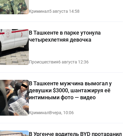
Криминал
5 августа 14:58
В Ташкенте в парке утонула
четырехлетняя девочка
Происшествия
6 августа 12:36
В Ташкенте мужчина вымогал у
девушки $3000, шантажируя её
интимными фото — видео
Криминал
Вчера, 10:06
В Ургенче водитель BYD протаранил