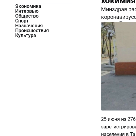
хокимия
Экономика
Минздрав ра
Интервью
Общество
коронавирусо
Спорт
14329
0
Назначения
Происшествия
Культура
25 июня из 27
зарегистриров
населения в Т