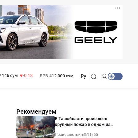
11 916 сум
28.92
13 749 сум
32.19
МРОТ
1 271 000 сум
146 сум
-0.18
БРВ
412 000 сум
Ру
Рекомендуем
В Ташобласти произошёл
крупный пожар в одном из
магазинов — видео
Происшествия
11755