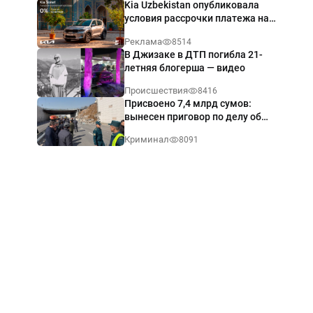
Kia Uzbekistan опубликовала
условия рассрочки платежа на
Kia Sonet со ставкой от 0%
Реклама
8514
годовых
В Джизаке в ДТП погибла 21-
летняя блогерша — видео
Происшествия
8416
Присвоено 7,4 млрд сумов:
вынесен приговор по делу об
обрушении путепровода в
Криминал
8091
Ташкенте