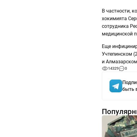
В частности, 
хокимията Сер
сотрудника Ре
медицинской 
Еще инфицинир
Учтепинском (2
и Алмазарском 
14329
0
Подпи
быть 
Популярн