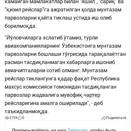
камайган мамлакатлар билан “яшил”, “сариқ” ва
“қизил рейслар”га ажратилган ҳолда мунтазам
парвозларни қайта тиклаш устида иш олиб
борилмоқда.
"Йўловчиларга эслатиб ўтамиз, турли
авиакомпанияларнинг Ўзбекистонга мунтазам
парвозларни бошлаши тўғрисида тарақалаётган
расман тасдиқланмаган хабарларга ишониб
авиачипталарни сотиб олманг. Мунтазам
рейслар тиклангунга қадар фақат Республика
махсус комиссияси томонидан тасдиқланган
парвозлар жадвалига мувофиқ чартер
рейсларигина амалга оширилади", - деб
таъкидланмоқда.
2759
0
Поделиться
Подписывайтесь на наш
Telegram
, чтобы быть