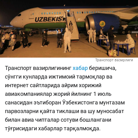
Транспорт вазирлиги
Транспорт вазирлигининг
хабар
беришича,
сўнгги кунларда ижтимоий тармоқлар ва
интернет сайтларида айрим хорижий
авиакомпаниялар жорий йилнинг 1 июль
санасидан эътиборан Ўзбекистонга мунтазам
парвозларни қайта тиклаши ва шу муносабат
билан авиа чипталар сотуви бошлангани
тўғрисидаги хабарлар тарқалмоқда.