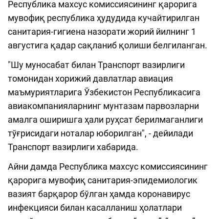
Республика махсус комиссиясининг қарорига
мувофиқ республика ҳудудида кучайтирилган
санитария-гигиена назорати жорий йилнинг 1
августига қадар сақланиб қолиши белгиланган.
"Шу муносабат билан Транспорт вазирлиги
томонидан хорижий давлатлар авиация
маъмуриятларига Ўзбекистон Республикасига
авиакомпанияларнинг мунтазам парвозларни
амалга оширишга ҳали руҳсат берилмаганлиги
тўғрисидаги ноталар юборилган", - дейилади
Транспорт вазирлиги хабарида.
Айни дамда Республика махсус комиссиясининг
қарорига мувофиқ санитария-эпидемиологик
вазият барқарор бўлган ҳамда коронавирус
инфекцияси билан касалланиш ҳолатлари