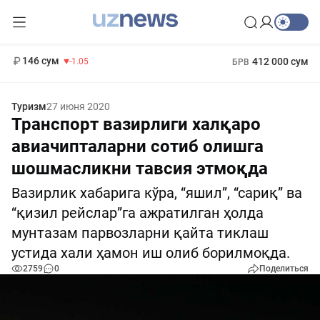
11 887 сум
-55.49
13 717 сум
1 271 000 сум
-25.83
МРОТ
146 сум
412 000 сум
-1.05
БРВ
Туризм
27 июня 2020
Транспорт вазирлиги халқаро
авиачипталарни сотиб олишга
шошмасликни тавсия этмоқда
Вазирлик хабарига кўра, “яшил”, “сариқ” ва
“қизил рейслар”га ажратилган ҳолда
мунтазам парвозларни қайта тиклаш
устида хали ҳамон иш олиб борилмоқда.
2759
0
Поделиться