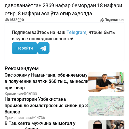
даволанаётган 2369 нафар бемордан 18 нафари
оғир, 8 нафари эса ўта оғир аҳволда.
1632
0
Поделиться
Подписывайтесь на наш
Telegram
, чтобы быть
в курсе последних новостей.
Перейти
Рекомендуем
Экс-хокиму Намангана, обвиняемому
в получении взятки $60 тыс., вынесли
приговор
Криминал
16155
На территории Узбекистана
произошло землетрясение силой до 3
баллов
Происшествия
14736
В Ташкенте мужчина вымогал у