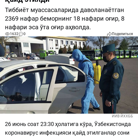
Тиббиёт муассасаларида даволанаётган
2369 нафар беморнинг 18 нафари оғир, 8
нафари эса ўта оғир аҳволда.
1632
0
Поделиться
ИИВ ЙХХББ
26 июнь соат 23:30 ҳолатига кўра, Ўзбекистонда
коронавирус инфекцияси қайд этилганлар сони