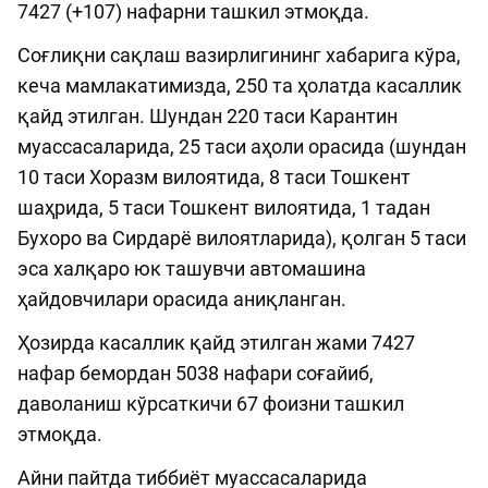
7427 (+107) нафарни ташкил этмоқда.
Соғлиқни сақлаш вазирлигининг хабарига кўра,
кеча мамлакатимизда, 250 та ҳолатда касаллик
қайд этилган. Шундан 220 таси Карантин
муассасаларида, 25 таси аҳоли орасида (шундан
10 таси Хоразм вилоятида, 8 таси Тошкент
шаҳрида, 5 таси Тошкент вилоятида, 1 тадан
Бухоро ва Сирдарё вилоятларида), қолган 5 таси
эса халқаро юк ташувчи автомашина
ҳайдовчилари орасида аниқланган.
Ҳозирда касаллик қайд этилган жами 7427
нафар бемордан 5038 нафари соғайиб,
даволаниш кўрсаткичи 67 фоизни ташкил
этмоқда.
Айни пайтда тиббиёт муассасаларида