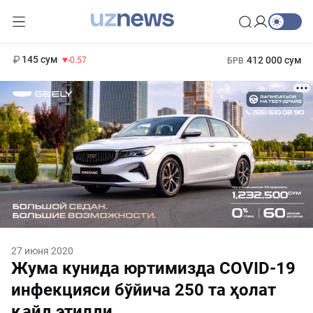
11 935 сум
-17.49
13 788 сум
1 271 000 сум
8.47
МРОТ
145 сум
412 000 сум
-0.57
БРВ
27 июня 2020
Жума кунида юртимизда COVID-19
инфекцияси бўйича 250 та ҳолат
қайд этилди