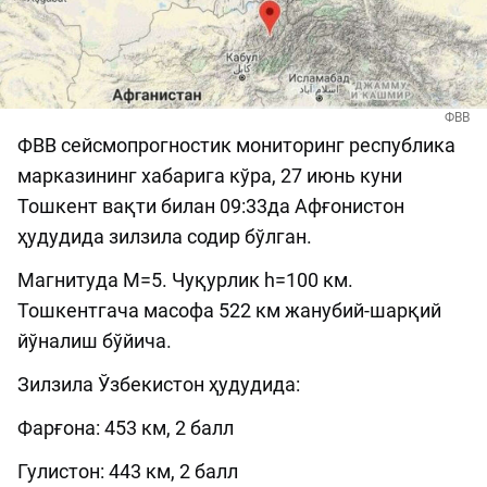
ФВВ
ФВВ cейсмопрогностик мониторинг республика
марказининг хабарига кўра, 27 июнь куни
Тошкент вақти билан 09:33да Афғонистон
ҳудудида зилзила содир бўлган.
Магнитуда М=5. Чуқурлик h=100 км.
Тошкентгача масофа 522 км жанубий-шарқий
йўналиш бўйича.
Зилзила Ўзбекистон ҳудудида:
Фарғона: 453 км, 2 балл
Гулистон: 443 км, 2 балл