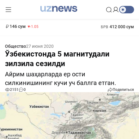
11 887 сум
-55.49
13 717 сум
1 271 000 сум
-25.83
МРОТ
146 сум
412 000 сум
-1.05
БРВ
Общество
27 июня 2020
Ўзбекистонда 5 магнитудали
зилзила сезилди
Айрим шаҳарларда ер ости
силкинишининг кучи уч баллга етган.
2151
0
Поделиться