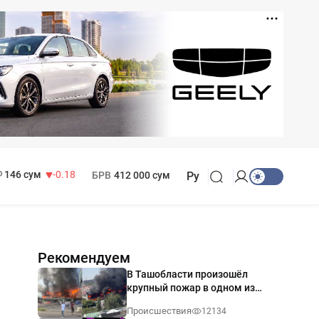
11 916 сум
28.92
13 749 сум
32.19
МРОТ
1 271 000 сум
146 сум
-0.18
БРВ
412 000 сум
Ру
Рекомендуем
В Ташобласти произошёл
крупный пожар в одном из
магазинов — видео
Происшествия
12134