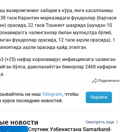
аш вазирлигининг хабарига кўра, янги касалланиш
 38 таси Карантин марказидаги фуқаролар (барчаси
н) орасида, 22 таси Тошкент шаҳрида (шундан 10
ронавирусга чалинганлар билан мулоқотда бўлиб,
нган фуқаролар орасида, 12 таси аҳоли орасида), 1
илоятида аҳоли орасида қайд этилган.
3 (+25) нафар коронавирус инфекциясига чалинган
айган бўлса, даволанаётган беморлар 2468 нафарни
а.
Поделиться
сывайтесь на наш
Telegram
, чтобы
Перейти
в курсе последних новостей.
ые новости
Смотреть еще
Спутник Узбекистана Samarkand-