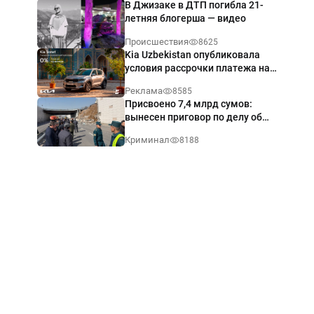
В Джизаке в ДТП погибла 21-
летняя блогерша — видео
Происшествия
8625
Kia Uzbekistan опубликовала
условия рассрочки платежа на
Kia Sonet со ставкой от 0%
Реклама
8585
годовых
Присвоено 7,4 млрд сумов:
вынесен приговор по делу об
обрушении путепровода в
Криминал
8188
Ташкенте