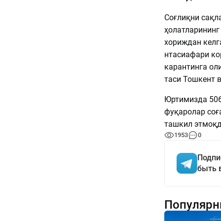
Соғлиқни сақл
ҳолатларининг
хориждан келга
нтасиафари ко
карантинга оли
таси Тошкент в
Юртимизда 506
фуқаролар соғ
ташкил этмоқд
1953
0
Подпи
быть 
Популярн