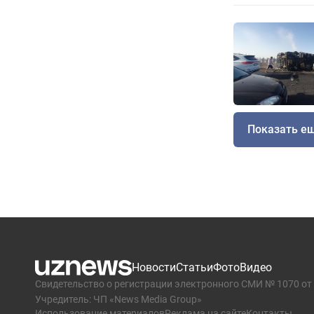
Показать е
Новости
Статьи
Фото
Видео
Свидетельство о регистрации электронного СМИ № 1070 от 
Учредитель: ЧП «News Media Group»
Использование материалов
Реклама на сайте
Контакты