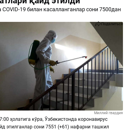
латлари қайд этилди
 COVID-19 билан касалланганлар сони 7500дан
Поделиться
Миллий гвардия
7:00 ҳолатига кўра, Ўзбекистонда коронавирус
йд этилганлар сони 7551 (+61) нафарни ташкил