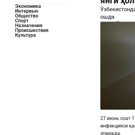
янги ҳо
Экономика
Ўзбекистонда
Интервью
Общество
ошди.
Спорт
1953
0
Назначения
Происшествия
Культура
27 июнь соат 1
инфекцияси қа
этмоқда.