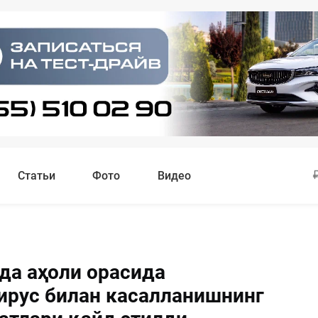
Статьи
Фото
Видео
да аҳоли орасида
ирус билан касалланишнинг