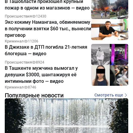
В Ташобласти произошёл крупный
пожар в одном из магазинов — видео
Происшествия
12430
Экс-хокиму Намангана, обвиняемому
в получении взятки $60 тыс., вынесли
приговор
Криминал
11206
В Джизаке в ДТП погибла 21-летняя
блогерша — видео
Происшествия
8924
В Ташкенте мужчина вымогал у
девушки $3000, шантажируя её
интимными фото — видео
Криминал
8746
Популярные новости
Смотреть еще