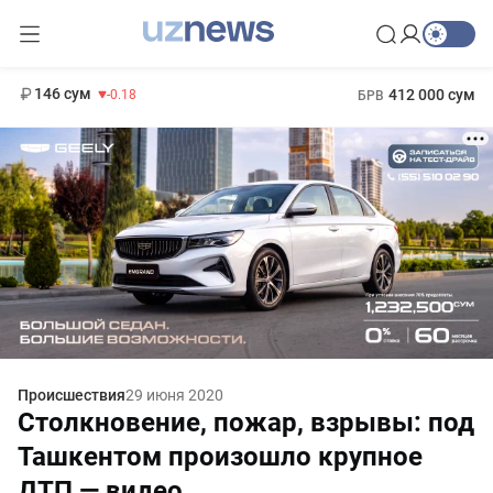
11 916 сум
28.92
13 749 сум
1 271 000 сум
32.19
МРОТ
146 сум
412 000 сум
-0.18
БРВ
Происшествия
29 июня 2020
Столкновение, пожар, взрывы: под
Ташкентом произошло крупное
ДТП — видео