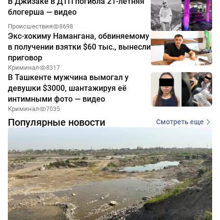
В Джизаке в ДТП погибла 21-летняя
блогерша — видео
Происшествия
8698
Экс-хокиму Намангана, обвиняемому
в получении взятки $60 тыс., вынесли
приговор
Криминал
8317
В Ташкенте мужчина вымогал у
девушки $3000, шантажируя её
интимными фото — видео
Криминал
7035
Популярные новости
Смотреть еще