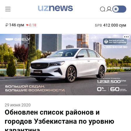
11 916 сум
28.92
13 749 сум
1 271 000 сум
32.19
МРОТ
146 сум
412 000 сум
-0.18
БРВ
29 июня 2020
Обновлен список районов и
городов Узбекистана по уровню
карантина