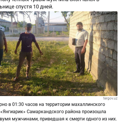
ьнице спустя 10 дней.
Поделиться
tergov.uz
но в 01:30 часов на территории махаллинского
 «Янгиарик» Самаркандского района произошла
вумя мужчинами, приведшая к смерти одного из них.