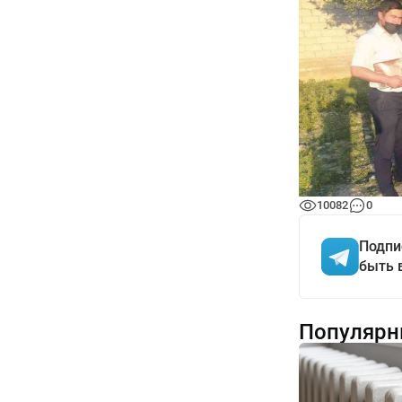
10082
0
Подпи
быть 
Популярн