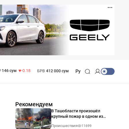
11 916 сум
28.92
13 749 сум
32.19
МРОТ
1 271 000 сум
146 сум
-0.18
БРВ
412 000 сум
Ру
Рекомендуем
В Ташобласти произошёл
крупный пожар в одном из
магазинов — видео
Происшествия
11699