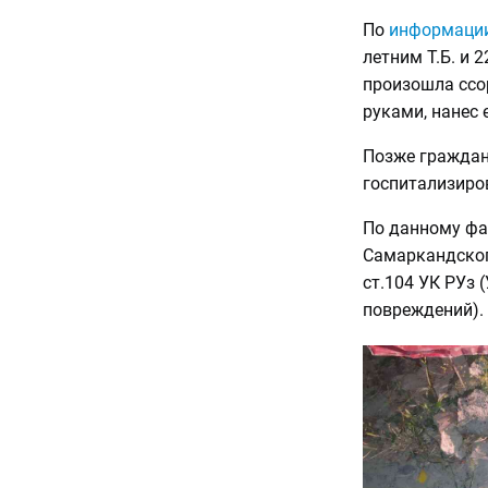
По
информаци
летним Т.Б. и 
произошла ссор
руками, нанес
Позже граждан
госпитализиро
По данному фа
Самаркандског
ст.104 УК РУз
повреждений).