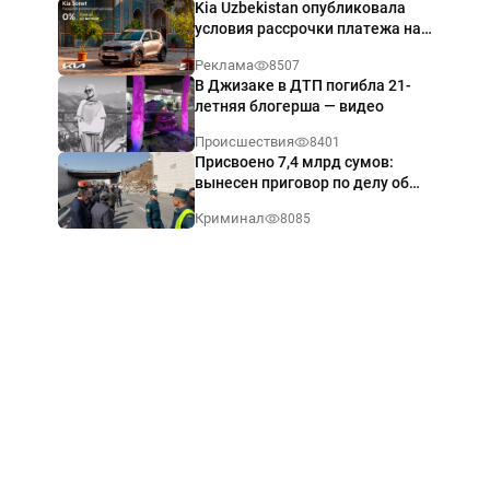
Kia Uzbekistan опубликовала
условия рассрочки платежа на
Kia Sonet со ставкой от 0%
Реклама
8507
годовых
В Джизаке в ДТП погибла 21-
летняя блогерша — видео
Происшествия
8401
Присвоено 7,4 млрд сумов:
вынесен приговор по делу об
обрушении путепровода в
Криминал
8085
Ташкенте