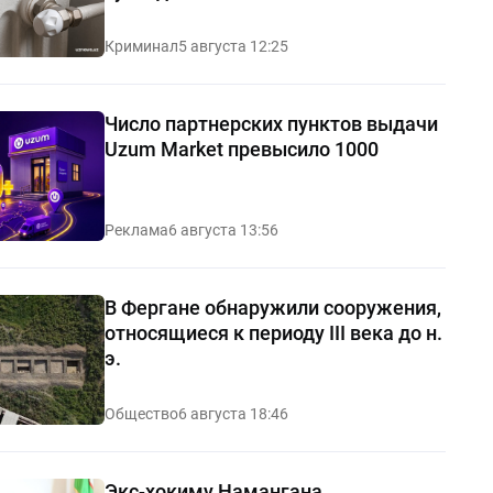
Криминал
5 августа 12:25
Число партнерских пунктов выдачи
Uzum Market превысило 1000
Реклама
6 августа 13:56
В Фергане обнаружили сооружения,
относящиеся к периоду III века до н.
э.
Общество
6 августа 18:46
Экс-хокиму Намангана,