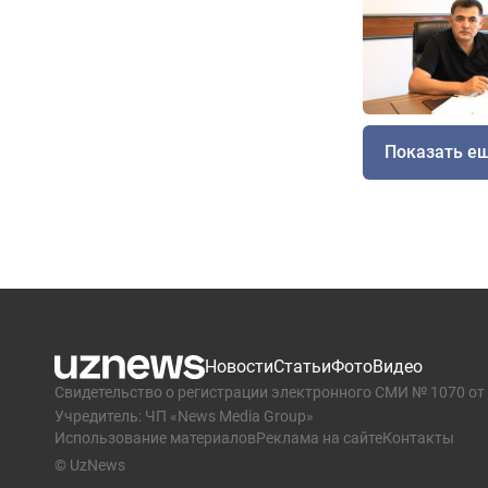
Показать е
Новости
Статьи
Фото
Видео
Свидетельство о регистрации электронного СМИ № 1070 от 
Учредитель: ЧП «News Media Group»
Использование материалов
Реклама на сайте
Контакты
© UzNews