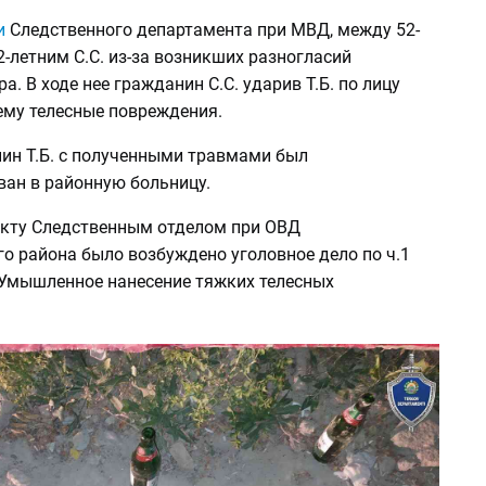
и
Следственного департамента при МВД, между 52-
22-летним С.С. из-за возникших разногласий
а. В ходе нее гражданин С.С. ударив Т.Б. по лицу
 ему телесные повреждения.
ин Т.Б. с полученными травмами был
ван в районную больницу.
кту Следственным отделом при ОВД
о района было возбуждено уголовное дело по ч.1
 (Умышленное нанесение тяжких телесных