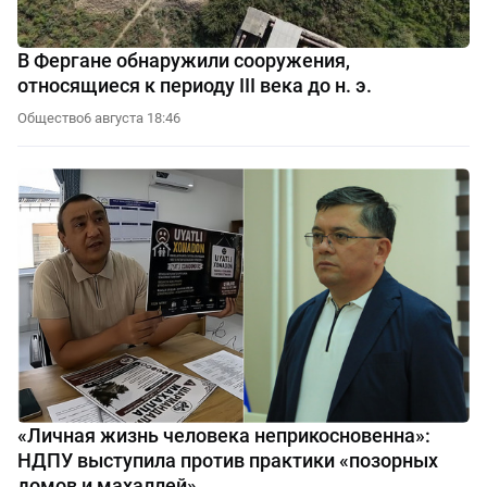
В Фергане обнаружили сооружения,
относящиеся к периоду III века до н. э.
Общество
6 августа 18:46
«Личная жизнь человека неприкосновенна»:
НДПУ выступила против практики «позорных
домов и махаллей»