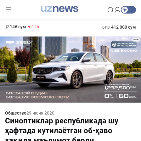
11 916 сум
28.92
13 749 сум
1 271 000 сум
32.19
МРОТ
146 сум
412 000 сум
-0.18
БРВ
Общество
29 июня 2020
Синоптиклар республикада шу
ҳафтада кутилаётган об-ҳаво
ҳақида маълумот берди