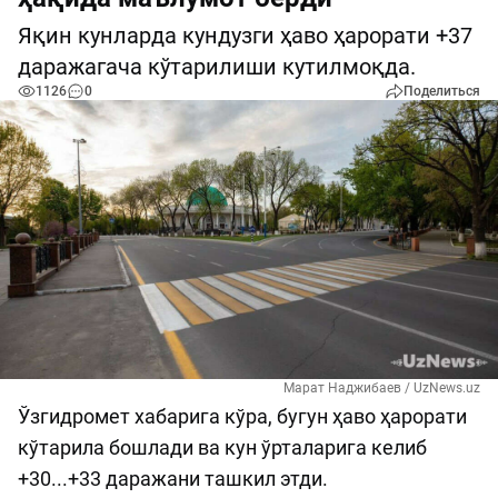
Яқин кунларда кундузги ҳаво ҳарорати +37
даражагача кўтарилиши кутилмоқда.
1126
0
Поделиться
Марат Наджибаев / UzNews.uz
Ўзгидромет хабарига кўра, бугун ҳаво ҳарорати
кўтарила бошлади ва кун ўрталарига келиб
+30...+33 даражани ташкил этди.