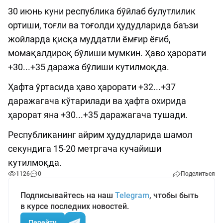
30 июнь куни республика бўйлаб булутлилик
ортиши, тоғли ва тоғолди ҳудудларида баъзи
жойларда қисқа муддатли ёмғир ёғиб,
момақалдироқ бўлиши мумкин. Ҳаво ҳарорати
+30...+35 даража бўлиши кутилмоқда.
Ҳафта ўртасида ҳаво ҳарорати +32...+37
даражагача кўтарилади ва ҳафта охирида
ҳарорат яна +30...+35 даражагача тушади.
Республиканинг айрим ҳудудларида шамол
секундига 15-20 метргача кучайиши
кутилмоқда.
1126
0
Поделиться
Подписывайтесь на наш
Telegram
, чтобы быть
в курсе последних новостей.
Перейти