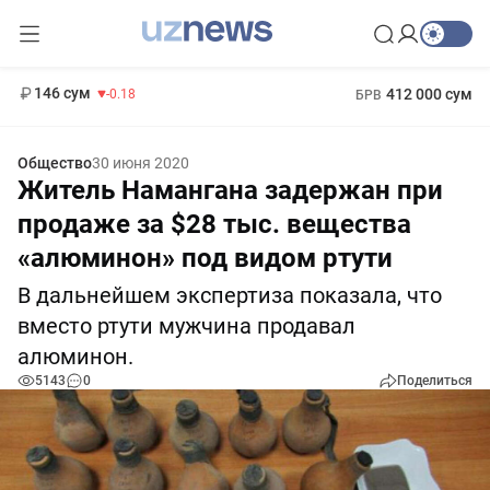
11 916 сум
28.92
13 749 сум
1 271 000 сум
32.19
МРОТ
146 сум
412 000 сум
-0.18
БРВ
Общество
30 июня 2020
Житель Намангана задержан при
продаже за $28 тыс. вещества
«алюминон» под видом ртути
В дальнейшем экспертиза показала, что
вместо ртути мужчина продавал
алюминон.
5143
0
Поделиться