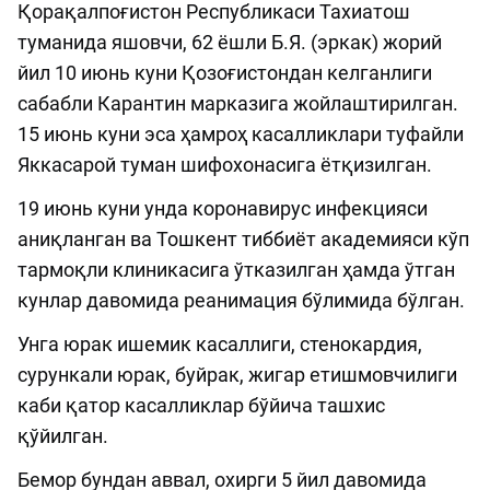
Қорақалпоғистон Республикаси Тахиатош
туманида яшовчи, 62 ёшли Б.Я. (эркак) жорий
йил 10 июнь куни Қозоғистондан келганлиги
сабабли Карантин марказига жойлаштирилган.
15 июнь куни эса ҳамроҳ касалликлари туфайли
Яккасарой туман шифохонасига ётқизилган.
19 июнь куни унда коронавирус инфекцияси
аниқланган ва Тошкент тиббиёт академияси кўп
тармоқли клиникасига ўтказилган ҳамда ўтган
кунлар давомида реанимация бўлимида бўлган.
Унга юрак ишемик касаллиги, стенокардия,
сурункали юрак, буйрак, жигар етишмовчилиги
каби қатор касалликлар бўйича ташхис
қўйилган.
Бемор бундан аввал, охирги 5 йил давомида