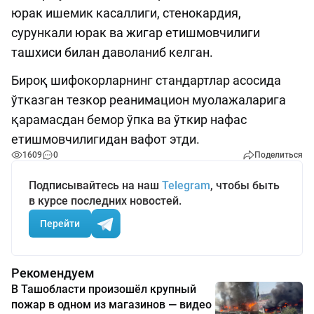
юрак ишемик касаллиги, стенокардия,
сурункали юрак ва жигар етишмовчилиги
ташхиси билан даволаниб келган.
Бироқ шифокорларнинг стандартлар асосида
ўтказган тезкор реанимацион муолажаларига
қарамасдан бемор ўпка ва ўткир нафас
етишмовчилигидан вафот этди.
1609
0
Поделиться
Подписывайтесь на наш
Telegram
, чтобы быть
в курсе последних новостей.
Перейти
Рекомендуем
В Ташобласти произошёл крупный
пожар в одном из магазинов — видео