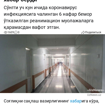
Сўнгги уч кун ичида коронавирус
инфекциясига чалинган 6 нафар бемор
ўтказилган реанимацион муолажаларга
қарамасдан вафот этган.
1609
0
Поделиться
UzNews.uz
Соғлиқни сақлаш вазирлигининг
хабар
ига кўра,