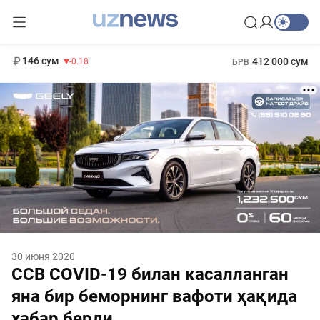
11 916 сум
28.92
13 749 сум
1 271 000 сум
32.19
МРОТ
146 сум
412 000 сум
-0.18
БРВ
30 июня 2020
ССВ COVID-19 билан касалланган
яна бир беморнинг вафоти ҳақида
хабар берди