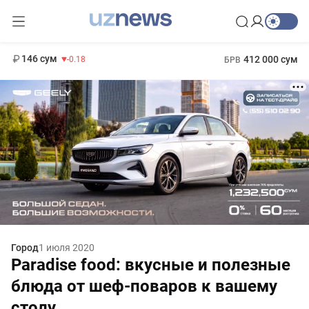
11 916 сум
28.92
13 749 сум
1 271 000 сум
32.19
МРОТ
146 сум
412 000 сум
-0.18
БРВ
Город
1 июля 2020
Paradise food: вкусные и полезные
блюда от шеф-поваров к вашему
столу