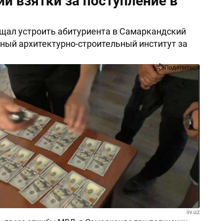
и взятки за поступление в
щал устроить абитуриента в Самаркандский
ный архитектурно-строительный институт за
Поделиться
iiv.uz