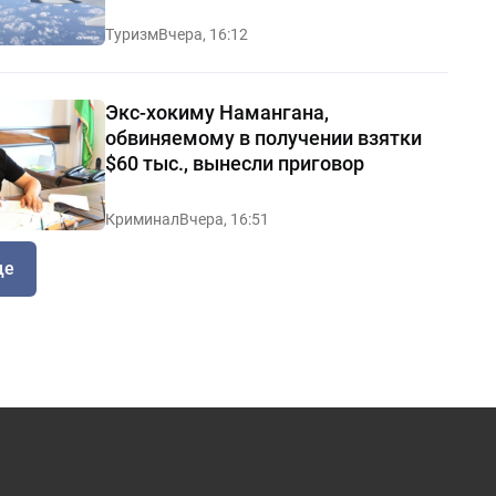
Манчестер
Туризм
Вчера, 16:12
Экс-хокиму Намангана,
обвиняемому в получении взятки
$60 тыс., вынесли приговор
Криминал
Вчера, 16:51
ще