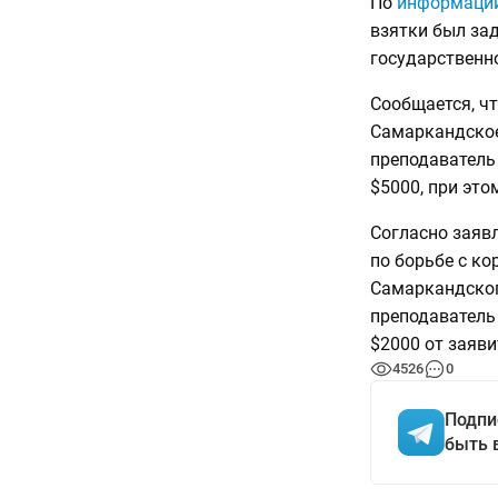
По
информаци
взятки был за
государственно
Сообщается, чт
Самаркандское
преподаватель
$5000, при это
Согласно заяв
по борьбе с к
Самаркандског
преподаватель
$2000 от заяви
4526
0
Подпи
быть 