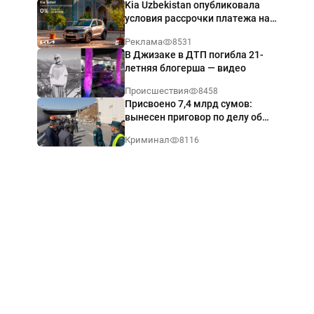
Kia Uzbekistan опубликовала
условия рассрочки платежа на
Kia Sonet со ставкой от 0%
Реклама
8531
годовых
В Джизаке в ДТП погибла 21-
летняя блогерша — видео
Происшествия
8458
Присвоено 7,4 млрд сумов:
вынесен приговор по делу об
обрушении путепровода в
Криминал
8116
Ташкенте