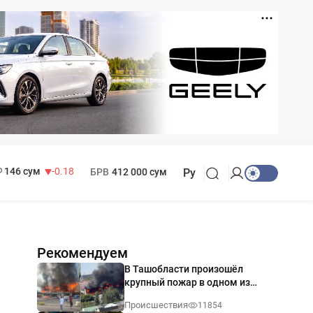
11 916 сум
28.92
13 749 сум
32.19
МРОТ
1 271 000 сум
146 сум
-0.18
БРВ
412 000 сум
Ру
Рекомендуем
В Ташобласти произошёл
крупный пожар в одном из
магазинов — видео
Происшествия
11854