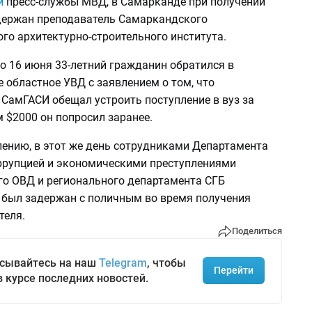
и
пресс-службы МВД, в Самарканде при получении
держан преподаватель Самаркандского
го архитектурно-строительного института.
о 16 июня 33-летний гражданин обратился в
 областное УВД с заявлением о том, что
 СамГАСИ обещал устроить поступление в вуз за
м $2000 он попросил заранее.
лению, в этот же день сотрудниками Департамента
оррупцией и экономическими преступлениями
о ОВД и регионального департамента СГБ
 был задержан с поличным во время получения
теля.
Поделиться
сывайтесь на наш
Telegram
, чтобы
Перейти
в курсе последних новостей.