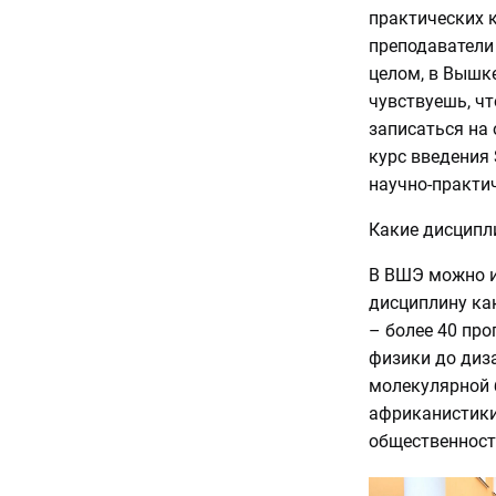
практических к
преподаватели
целом, в Вышк
чувствуешь, чт
записаться на
курс введения 
научно-практи
Какие дисципл
В ВШЭ можно и
дисциплину ка
– более 40 пр
физики до диза
молекулярной 
африканистики,
общественност