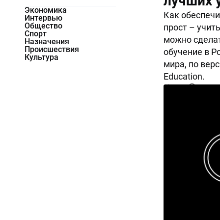
лучших 
Экономика
Как обеспечи
Интервью
Общество
прост – учить
Спорт
можно сделат
Назначения
Происшествия
обучение в Р
Культура
мира, по верс
Education.
6904
0