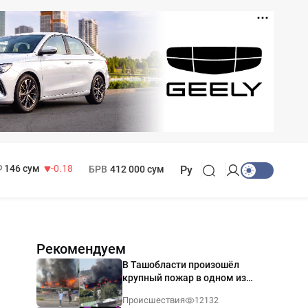
11 916 сум
28.92
13 749 сум
32.19
МРОТ
1 271 000 сум
146 сум
-0.18
БРВ
412 000 сум
Ру
Рекомендуем
В Ташобласти произошёл
крупный пожар в одном из
магазинов — видео
Происшествия
12132