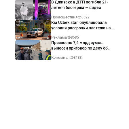
В Джизаке в ДТП погибла 21-
летняя блогерша — видео
Происшествия
8622
Kia Uzbekistan опубликовала
условия рассрочки платежа на
Kia Sonet со ставкой от 0%
Реклама
8585
годовых
Присвоено 7,4 млрд сумов:
вынесен приговор по делу об
обрушении путепровода в
Криминал
8188
Ташкенте