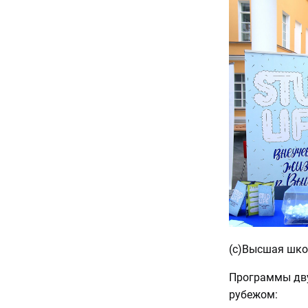
(с)Высшая шко
Программы дву
рубежом: