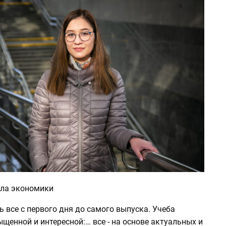
ла экономики
 все с первого дня до самого выпуска. Учеба
щенной и интересной:… все - на основе актуальных и