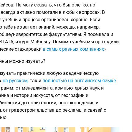
ейсов. Не могу сказать, что было легко, но
 всегда активно помогали в любых вопросах. В
е учебный процесс организован хорошо. Если
о тебе не хватает знаний, можешь, например,
 общеуниверситетские факультативы. Я посещала и
STATA, и курс McKinsey. Помимо учебы мы проходили
ческие стажировки
в самых разных компаниях
».
ины можно изучать?
зучать практически любую академическую
к
на русском
, так и
полностью на английском языке
ограмм: от менеджмента, компьютерных наук и
йна и истории искусств, от географии и
биологии до политологии, востоковедения и
 от градостроительства до рекламы и связей с
ью.