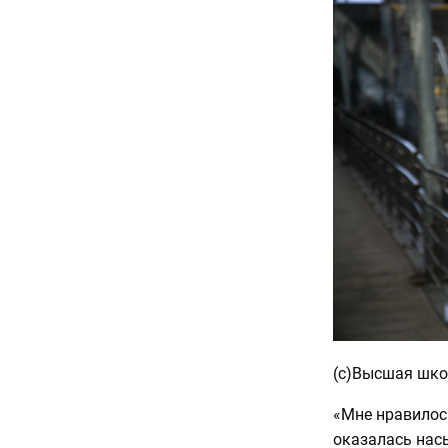
(с)Высшая шко
«Мне нравилось
оказалась насы