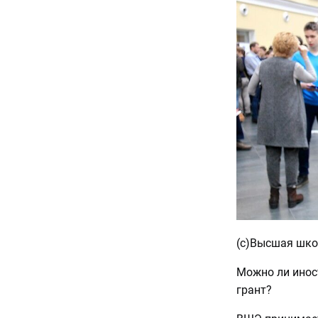
(с)Высшая шко
Можно ли инос
грант?