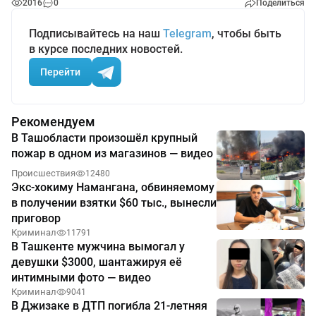
2016
0
Поделиться
Подписывайтесь на наш
Telegram
, чтобы быть
в курсе последних новостей.
Перейти
Рекомендуем
В Ташобласти произошёл крупный
пожар в одном из магазинов — видео
Происшествия
12480
Экс-хокиму Намангана, обвиняемому
в получении взятки $60 тыс., вынесли
приговор
Криминал
11791
В Ташкенте мужчина вымогал у
девушки $3000, шантажируя её
интимными фото — видео
Криминал
9041
В Джизаке в ДТП погибла 21-летняя