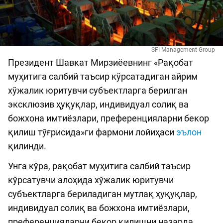
SFI Management Group
Президент Шавкат Мирзиёевнинг «Рақобат
муҳитига салбий таъсир кўрсатадиган айрим
хўжалик юритувчи субъектларга берилган
эксклюзив ҳуқуқлар, индивидуал солиқ ва
божхона имтиёзлари, преференцияларни бекор
қилиш тўғрисида»ги фармони лойиҳаси
эълон
қилинди.
Унга кўра, рақобат муҳитига салбий таъсир
кўрсатувчи алоҳида хўжалик юритувчи
субъектларга бериладиган мутлақ ҳуқуқлар,
индивидуал солиқ ва божхона имтиёзлари,
преференцияларни бекор қилишни назарда