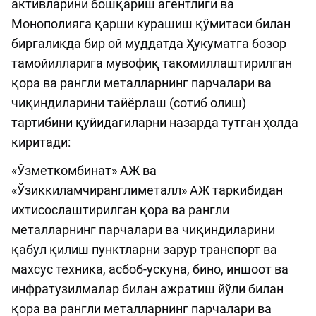
активларини бошқариш агентлиги ва
Монополияга қарши курашиш қўмитаси билан
биргаликда бир ой муддатда Ҳукуматга бозор
тамойилларига мувофиқ такомиллаштирилган
қора ва рангли металларнинг парчалари ва
чиқиндиларини тайёрлаш (сотиб олиш)
тартибини қуйидагиларни назарда тутган ҳолда
киритади:
«Ўзметкомбинат» АЖ ва
«Ўзиккиламчиранглиметалл» АЖ таркибидан
ихтисослаштирилган қора ва рангли
металларнинг парчалари ва чиқиндиларини
қабул қилиш пунктларни зарур транспорт ва
махсус техника, асбоб-ускуна, бино, иншоот ва
инфратузилмалар билан ажратиш йўли билан
қора ва рангли металларнинг парчалари ва