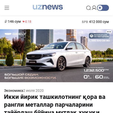
11 916 сум
28.92
13 749 сум
1 271 000 сум
32.19
МРОТ
146 сум
412 000 сум
-0.18
БРВ
Экономика
2 июля 2020
Икки йирик ташкилотнинг қора ва
рангли металлар парчаларини
тайёрлаш бўйича мутлақ ҳуқуқи