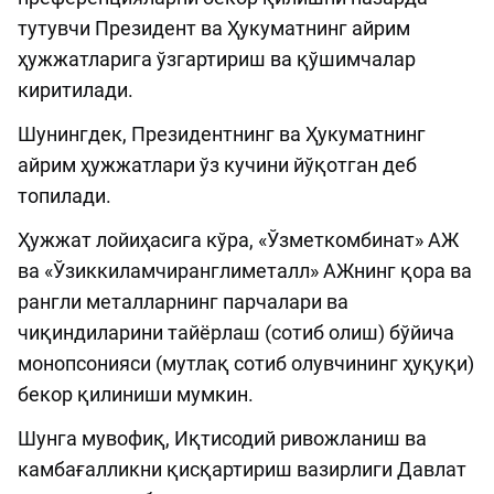
тутувчи Президент ва Ҳукуматнинг айрим
ҳужжатларига ўзгартириш ва қўшимчалар
киритилади.
Шунингдек, Президентнинг ва Ҳукуматнинг
айрим ҳужжатлари ўз кучини йўқотган деб
топилади.
Ҳужжат лойиҳасига кўра, «Ўзметкомбинат» АЖ
ва «Ўзиккиламчиранглиметалл» АЖнинг қора ва
рангли металларнинг парчалари ва
чиқиндиларини тайёрлаш (сотиб олиш) бўйича
монопсонияси (мутлақ сотиб олувчининг ҳуқуқи)
бекор қилиниши мумкин.
Шунга мувофиқ, Иқтисодий ривожланиш ва
камбағалликни қисқартириш вазирлиги Давлат