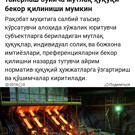
бекор қилиниши мумкин
Рақобат муҳитига салбий таъсир
кўрсатувчи алоҳида хўжалик юритувчи
субъектларга бериладиган мутлақ
ҳуқуқлар, индивидуал солиқ ва божхона
имтиёзлари, преференцияларни бекор
қилишни назарда тутувчи айрим
норматив-ҳуқуқий ҳужжатларга ўзгартириш
ва қўшимчалар киритилади.
2016
0
Поделиться