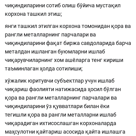
чиқиндиларини сотиб олиш бўйича мустақил
корхона ташкил этиш;
янги ташкил этилган корхона томонидан қора ва
рангли металларнинг парчалари ва
чиқиндиларини фақат биржа савдоларида барча
металдан ишланган буюмларни ишлаб
чиқарувчиларнинг хом ашёларга тенг кириши
таъминлаган ҳолда сотилиши;
хўжалик юритувчи субъектлар учун ишлаб
чиқариш фаолияти натижасида ҳосил бўлган
қора ва рангли металларнинг парчалари ва
чиқиндиларини ўз қувватлари билан ёки
тегишли қора ва рангли металларни ишлаб
чиқарадиган ихтисослашган корхоналарда
маҳсулотни қайтариш асосида қайта ишлашга