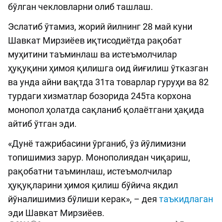
бўлган чекловларни олиб ташлаш.
Эслатиб ўтамиз, жорий йилнинг 28 май куни
Шавкат Мирзиёев иқтисодиётда рақобат
муҳитини таъминлаш ва истеъмолчилар
ҳуқуқини ҳимоя қилишга оид йиғилиш ўтказган
ва унда айни вақтда 31та товарлар гуруҳи ва 82
турдаги хизматлар бозорида 245та корхона
монопол ҳолатда сақланиб қолаётгани ҳақида
айтиб ўтган эди.
«Дунё тажрибасини ўрганиб, ўз йўлимизни
топишимиз зарур. Монополиядан чиқариш,
рақобатни таъминлаш, истеъмолчилар
ҳуқуқларини ҳимоя қилиш бўйича якдил
йўналишимиз бўлиши керак», – дея
таъкидлаган
эди Шавкат Мирзиёев.