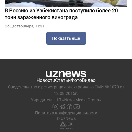
В Россию из Узбекистана поступило более 20
тонн зараженного винограда
Общество
Вчера, 11:31
Показать еще
Новости
Статьи
Фото
Видео
Свидетельство о регистрации электронного СМИ № 1070 от
12.08.2015г.
Учредитель: ЧП «News Media Group»
Политика конфиденциальности
© UzNews