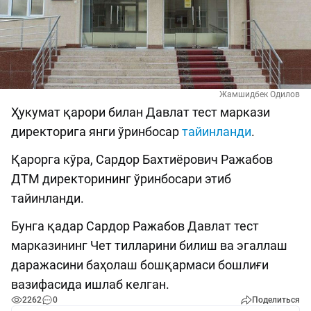
Жамшидбек Одилов
Ҳукумат қарори билан Давлат тест маркази
директорига янги ўринбосар
тайинланди
.
Қарорга кўра, Сардор Бахтиёрович Ражабов
ДТМ директорининг ўринбосари этиб
тайинланди.
Бунга қадар Сардор Ражабов Давлат тест
марказининг Чет тилларини билиш ва эгаллаш
даражасини баҳолаш бошқармаси бошлиғи
вазифасида ишлаб келган.
2262
0
Поделиться