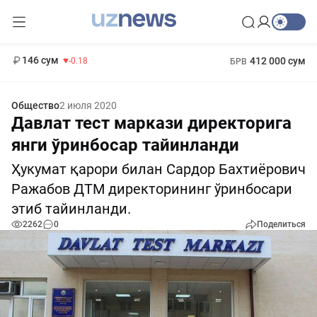
11 916 сум
28.92
13 749 сум
1 271 000 сум
32.19
МРОТ
146 сум
412 000 сум
-0.18
БРВ
Общество
2 июля 2020
Давлат тест маркази директорига
янги ўринбосар тайинланди
Ҳукумат қарори билан Сардор Бахтиёрович
Ражабов ДТМ директорининг ўринбосари
этиб тайинланди.
2262
0
Поделиться