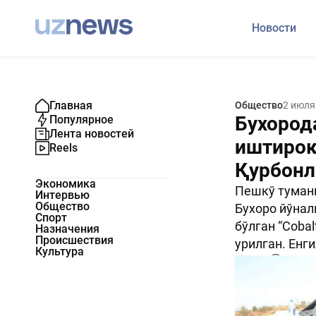
Новости
Главная
Общество
2 июля
Бухород
Популярное
Лента новостей
иштирок
Reels
Қурбонл
Экономика
Пешкў тумани
Интервью
Общество
Бухоро йўнал
Спорт
бўлган “Coba
Назначения
Происшествия
урилган. Енг
Культура
2184
0