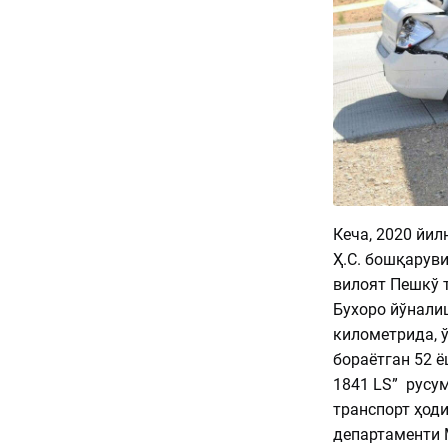
Кеча, 2020 йил
Ҳ.С. бошқаруви
вилоят Пешкў 
Бухоро йўналиш
километрида, 
бораётган 52 ё
1841 LS” русу
транспорт ҳоди
департаменти 