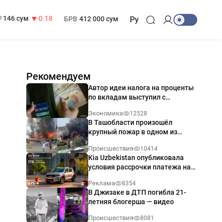
13 749 сум
32.19
МРОТ
1 271 000 сум
146 сум
-0.18
БРВ
412 000 сум
Ру
Рекомендуем
Автор идеи налога на проценты
по вкладам выступил с
разъяснением
Экономика
12528
В Ташобласти произошёл
крупный пожар в одном из
магазинов — видео
Происшествия
10414
Kia Uzbekistan опубликовала
условия рассрочки платежа на
Kia Sonet со ставкой от 0%
Реклама
8354
годовых
В Джизаке в ДТП погибла 21-
летняя блогерша — видео
Происшествия
8081