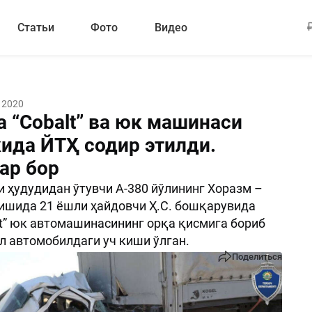
Статьи
Фото
Видео
 2020
а “Cobalt” ва юк машинаси
ида ЙТҲ содир этилди.
ар бор
 ҳудудидан ўтувчи А-380 йўлининг Хоразм –
ишида 21 ёшли ҳайдовчи Ҳ.С. бошқарувида
lt” юк автомашинасининг орқа қисмига бориб
ил автомобилдаги уч киши ўлган.
Поделиться