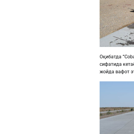
Оқибатда “Coba
сифатида кетаё
жойда вафот э