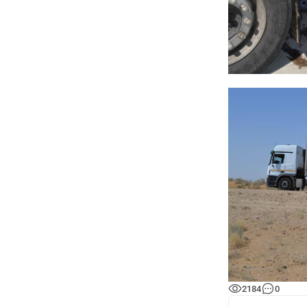
2184
0