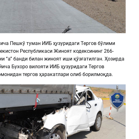
йича Пешкў туман ИИБ ҳузуридаги Тергов бўлими
екистон Республикаси Жиноят кодексининг 266-
и “а” банди билан жиноят иши қўзғатилган. Ҳозирда
йича Бухоро вилояти ИИБ ҳузуридаги Тергов
монидан тергов ҳаракатлари олиб борилмоқда.