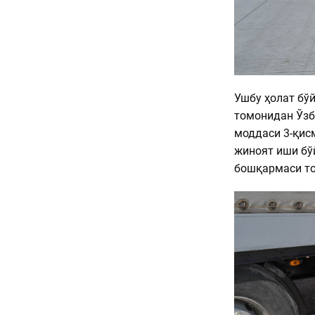
Ушбу ҳолат бў
томонидан Ўзб
моддаси 3-қисм
жиноят иши бў
бошқармаси то