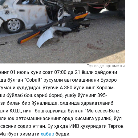
Тергов департаменти
нинг 01 июль куни соат 07:00 да 21 ёшли ҳайдовчи
да бўлган “Cobalt” русумли автомашинани Бухоро
тумани ҳудудидан ўтувчи А-380 йўлининг Хоразм-
и бўйлаб бошқариб бориб, ушбу йўлнинг 395-
ўзи билан бир йўналишда, олдинда ҳаракатланиб
шли Ю.Ш., нинг бошқарувида бўлган “Mercedes-Benz
мли юк автомашинасининг орқа қисмига урилиб, йўл
сасини содир этган. Бу ҳақда ИИВ ҳузуридаги Тергов
Матбуот хизмати
хабар
берди.