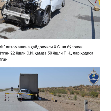
lt” автомашина ҳайдовчиси Ҳ.С. ва йўловчи
тган 22 ёшли С.Й. ҳамда 50 ёшли П.Н., лар ҳодиса
тган.