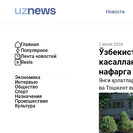
Новости
Главная
2 июля 2020
Ўзбекис
Популярное
Лента новостей
касалла
Reels
нафарга
Экономика
Янги ҳолатла
Интервью
Общество
ва Тошкент в
Спорт
1502
0
Назначения
Происшествия
Культура