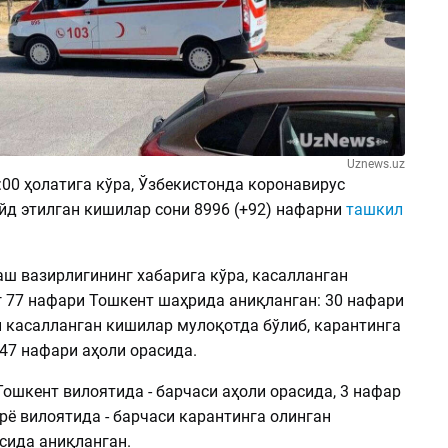
Uznews.uz
:00 ҳолатига кўра, Ўзбекистонда коронавирус
йд этилган кишилар сони 8996 (+92) нафарни
ташкил
аш вазирлигининг хабарига кўра, касалланган
 77 нафари Тошкент шаҳрида аниқланган: 30 нафари
н касалланган кишилар мулоқотда бўлиб, карантинга
47 нафари аҳоли орасида.
ошкент вилоятида - барчаси аҳоли орасида, 3 нафар
ё вилоятида - барчаси карантинга олинган
сида аниқланган.