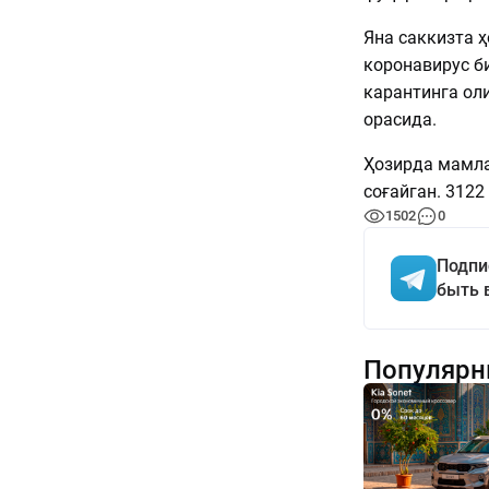
Яна саккизта ҳ
коронавирус б
карантинга ол
орасида.
Ҳозирда мамла
соғайган. 312
1502
0
Подпи
быть 
Популярн