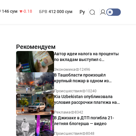
13 749 сум
32.19
МРОТ
1 271 000 сум
146 сум
-0.18
БРВ
412 000 сум
Ру
Рекомендуем
Автор идеи налога на проценты
по вкладам выступил с
разъяснением
Экономика
12496
В Ташобласти произошёл
крупный пожар в одном из
магазинов — видео
Происшествия
10240
Kia Uzbekistan опубликовала
условия рассрочки платежа на
Kia Sonet со ставкой от 0%
Реклама
8342
годовых
В Джизаке в ДТП погибла 21-
летняя блогерша — видео
Происшествия
8048