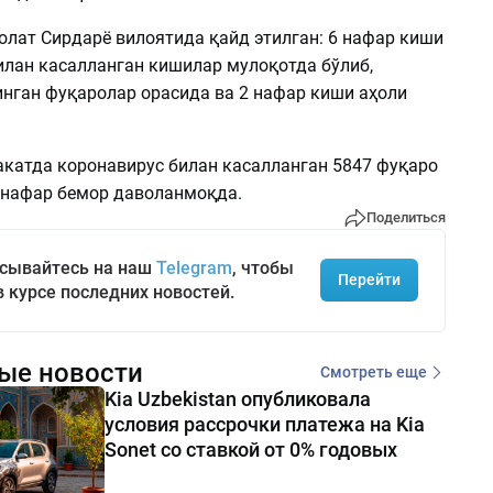
олат Сирдарё вилоятида қайд этилган: 6 нафар киши
илан касалланган кишилар мулоқотда бўлиб,
инган фуқаролар орасида ва 2 нафар киши аҳоли
катда коронавирус билан касалланган 5847 фуқаро
2 нафар бемор даволанмоқда.
Поделиться
сывайтесь на наш
Telegram
, чтобы
Перейти
в курсе последних новостей.
ые новости
Смотреть еще
Kia Uzbekistan опубликовала
условия рассрочки платежа на Kia
Sonet со ставкой от 0% годовых