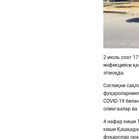
2 июль соат 17
инфекцияси қа
этмоқда.
Соғлиқни сақл
фуқароларнинг
COVID-19 била
олинганлар ва 
4 нафар киши Т
киши Қашқадар
фуқаролар ора