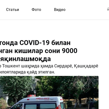
Статьи
Фото
Видео
тонда COVID-19 билан
нган кишилар сони 9000
 яқинлашмоқда
р Тошкент шаҳрида ҳамда Сирдарё, Қашқадарё
илоятларида қайд этилган.
Поделиться