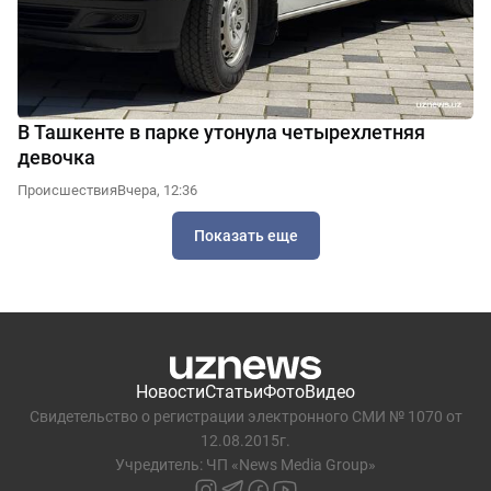
В Ташкенте в парке утонула четырехлетняя
девочка
Происшествия
Вчера, 12:36
Показать еще
Новости
Статьи
Фото
Видео
Свидетельство о регистрации электронного СМИ № 1070 от
12.08.2015г.
Учредитель: ЧП «News Media Group»