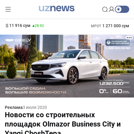
13 749 сум
32.19
146 сум
412 000 сум
-0.18
БРВ
11 916 сум
1 271 000 сум
28.92
МРОТ
Реклама
3 июля 2020
Новости со строительных
площадок Olmazor Business City и
Yangi ChoshTepa