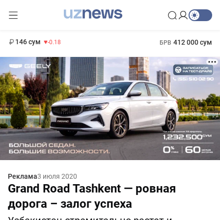
11 916 сум
28.92
13 749 сум
1 271 000 сум
32.19
МРОТ
146 сум
412 000 сум
-0.18
БРВ
Реклама
3 июля 2020
Grand Road Tashkent — ровная
дорога – залог успеха